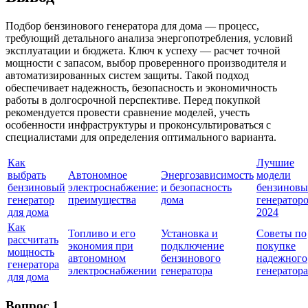
Подбор бензинового генератора для дома — процесс,
требующий детального анализа энергопотребления, условий
эксплуатации и бюджета. Ключ к успеху — расчет точной
мощности с запасом, выбор проверенного производителя и
автоматизированных систем защиты. Такой подход
обеспечивает надежность, безопасность и экономичность
работы в долгосрочной перспективе. Перед покупкой
рекомендуется провести сравнение моделей, учесть
особенности инфраструктуры и проконсультироваться с
специалистами для определения оптимального варианта.
Как
Лучшие
выбрать
Автономное
Энергозависимость
модели
бензиновый
электроснабжение:
и безопасность
бензиновы
генератор
преимущества
дома
генератор
для дома
2024
Как
Топливо и его
Установка и
Советы по
рассчитать
экономия при
подключение
покупке
мощность
автономном
бензинового
надежного
генератора
электроснабжении
генератора
генератора
для дома
Вопрос 1