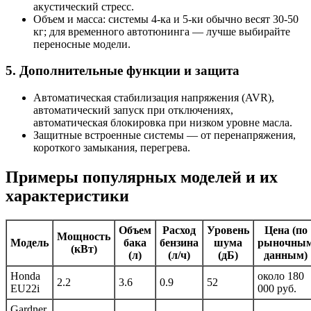
акустический стресс.
Объем и масса: системы 4-ка и 5-ки обычно весят 30-50
кг; для временного автотюнинга — лучше выбирайте
переносные модели.
5. Дополнительные функции и защита
Автоматическая стабилизация напряжения (AVR),
автоматический запуск при отключениях,
автоматическая блокировка при низком уровне масла.
Защитные встроенные системы — от перенапряжения,
короткого замыкания, перегрева.
Примеры популярных моделей и их
характеристики
Объем
Расход
Уровень
Цена (по
Мощность
Модель
бака
бензина
шума
рыночны
(кВт)
(л)
(л/ч)
(дБ)
данным)
Honda
около 180
2.2
3.6
0.9
52
EU22i
000 руб.
Gardner