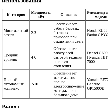
использования
Мощность,
Рекоменду
Категория
Описание
кВт
модели
Обеспечивает
работу базовых
Минимальный
Honda EU22i
2-3
бытовых
резерв
Patriot GP33
приборов при
отключении света
Обеспечивает
работу всей
Denzel G600
Средний
4-6
бытовой техники
Hyundai HH
уровень
и систем
7000
отопления
Обеспечивает
максимально
Полный
Yamaha EF72
полное
автономный
7-10
Generac
электроснабжение
комплекс
GP15000E
коттеджа или
большого дома
Вывод