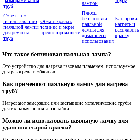
размораживания
трубу
лампой
труб
Плюсы
Советы по
бензиновой
Как правил
использованию
Обжиг краски:
паяльной
нагреть и
паяльной лампы
техника и меры
лампы для
расплавить
для ремонта
предосторожности
домашнего
краску
труб
использования
Что такое бензиновая паяльная лампа?
Это устройство для нагрева газовым пламенем, используемое
для разогрева и обжигов.
Как применяют паяльную лампу для нагрева
труб?
Нагревают замерзшие или застывшие металлические трубы
для их размягчения и распайки.
Можно ли использовать паяльную лампу для
удаления старой краски?
Да, она отлично подходит для обжига и размягчения старой