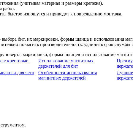
тяжения (учитывая материал и размеры крепежа).
 работ.
ты быстро изношутся и приведут к повреждению монтажа.
го выбора бит, их маркировки, формы шлица и использования м
ачительно повысить производительность, удлинить срок службы 
в: крестовые,
Использование магнитных
Преиму
держателей для бит
держате
вают и для чего
Особенности использования
Лучшие 
магнитных держателей
держат
нструментом.