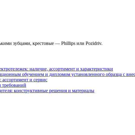
ми зубцами, крестовые — Phillips или Pozidriv.
ектротележек: наличие, ассортимент и характеристики
анционным обучением и дипломом установленного образца с в
: ассортимент и сервис
и требований
ителя: конструктивные решения и материалы