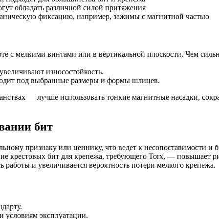
могут обладать различной силой притяжения
ханическую фиксацию, например, зажимы с магнитной частью
оте с мелкими винтами или в вертикальной плоскости. Чем силь
 увеличивают износостойкость.
дходит под выбранные размеры и формы шлицев.
ранствах — лучше использовать тонкие магнитные насадки, сок
вании бит
альному признаку или ценнику, что ведет к несопоставимости и
ние крестовых бит для крепежа, требующего Torx, — повышает р
ть работы и увеличивается вероятность потери мелкого крепежа.
ндарту.
и условиям эксплуатации.