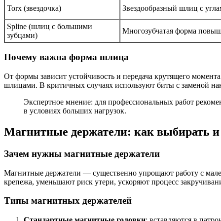
Torx (звездочка)
Звездообразный шлиц с угла
Spline (шлиц с большими
Многозубчатая форма повы
зубцами)
Почему важна форма шлица
От формы зависит устойчивость и передача крутящего момента
шлицами. В критичных случаях используют биты с заменой на
Экспертное мнение: для профессиональных работ рекоме
в условиях больших нагрузок.
Магнитные держатели: как выбирать и
Зачем нужны магнитные держатели
Магнитные держатели — существенно упрощают работу с мале
крепежа, уменьшают риск утери, ускоряют процесс закручиван
Типы магнитных держателей
Стандартные магнитные головки
: вставляются в патро