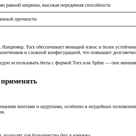
ми равной ширины, высокая передачная способность
шенной прочности
. Например, Torx обеспечивает меньший износ и более устойчи
конечников и сложной конфигурацией, что повышает долговечно
ндую использовать биты с формой Torx или Spline — они миним
 применять
нькими винтами и шурупами, особенно в неудобных положения
ия.
н, подходят для большинства бит и крепежа