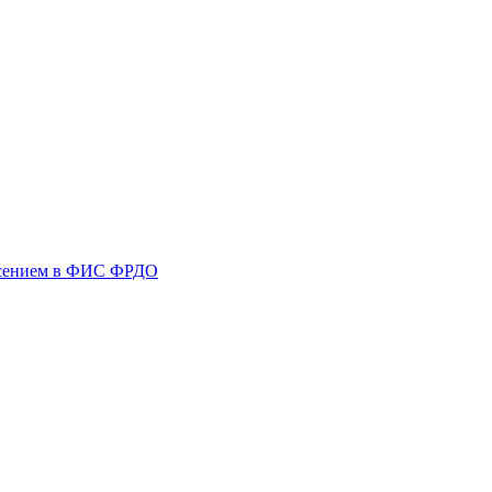
несением в ФИС ФРДО