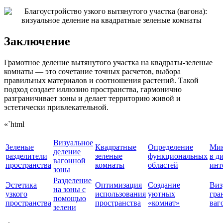
Заключение
Грамотное деление вытянутого участка на квадраты-зеленые
комнаты — это сочетание точных расчетов, выбора
правильных материалов и соотношения растений. Такой
подход создает иллюзию пространства, гармонично
разграничивает зоны и делает территорию живой и
эстетически привлекательной.
«`html
Визуальное
Зеленые
Квадратные
Определение
Ми
деление
разделители
зеленые
функциональных
в д
вагонной
пространства
комнаты
областей
инт
зоны
Разделение
Эстетика
Оптимизация
Создание
Виз
на зоны с
узкого
использования
уютных
гра
помощью
пространства
пространства
«комнат»
ваг
зелени