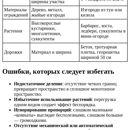
ширины участка
Материалы
Дерево, металл,
Изгороди из туи или
ограждений
жыйые изгороди
кизила
Высокорослые
Барбарис, хоста,
кустарники,
Растения
ледбери, суккуленты в
многолетники,
мини-огороде
суккуленты
Бетон, тротуарная
Дорожки
Материал и ширина
плитка, георешетка
шириной 50 см
Ошибки, которых следует избегать
Недостаточное деление
: отсутствие четких границ
превращает пространство в сплошное монотонное
пространство.
Избыточное использование растений
: перегрузка
одним видом создает эффект беспорядка.
Игнорирование пропорций
: слишком маленькие
«комнаты» выглядят бесполезными, слишком большие
— громоздкими.
Отсутствие механической или автоматической