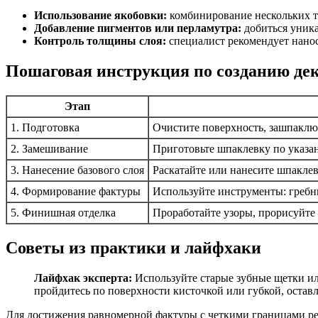
Использование якобовки:
комбинирование нескольких т
Добавление пигментов или перламутра:
добиться уника
Контроль толщины слоя:
специалист рекомендует нанос
Пошаговая инструкция по созданию д
Этап
1. Подготовка
Очистите поверхность, зашпаклю
2. Замешивание
Приготовьте шпаклевку по указа
3. Нанесение базового слоя
Раскатайте или нанесите шпакле
4. Формирование фактуры
Используйте инструменты: гребни,
5. Финишная отделка
Проработайте узоры, прорисуйте
Советы из практики и лайфхаки
Лайфхак эксперта:
Используйте старые зубные щетки или
пройдитесь по поверхности кисточкой или губкой, остав
Для достижения равномерной фактуры с четкими границами ре