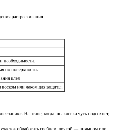
щения растрескивания.
и необходимости.
ая по поверхности.
вания клея
 воском или лаком для защиты.
есчаник». На этапе, когда шпаклевка чуть подсохнет,
участок обработать гребнем, другой — штампом или