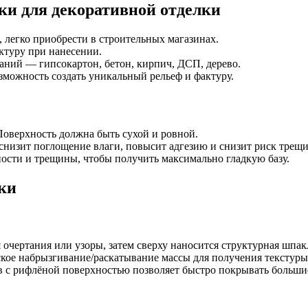
и для декоративной отделки
 легко приобрести в строительных магазинах.
ктуру при нанесении.
ний — гипсокартон, бетон, кирпич, ДСП, дерево.
зможность создать уникальный рельеф и фактуру.
Поверхность должна быть сухой и ровной.
низит поглощение влаги, повысит адгезию и снизит риск трещи
сти и трещины, чтобы получить максимально гладкую базу.
ки
очертания или узоры, затем сверху наносится структурная шпак
кое набрызгивание/раскатывание массы для получения текстуры
 с рифлёной поверхностью позволяет быстро покрывать больши