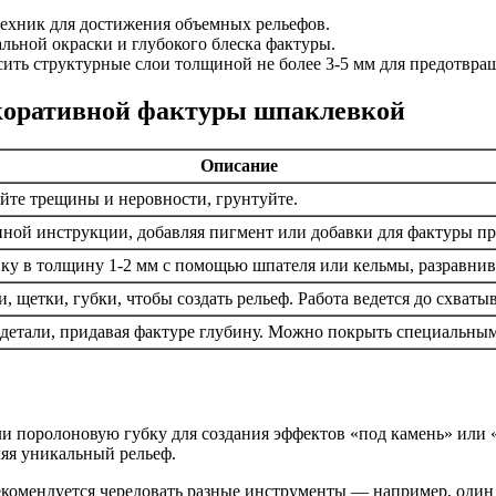
ехник для достижения объемных рельефов.
льной окраски и глубокого блеска фактуры.
ить структурные слои толщиной не более 3-5 мм для предотвра
екоративной фактуры шпаклевкой
Описание
йте трещины и неровности, грунтуйте.
нной инструкции, добавляя пигмент или добавки для фактуры пр
вку в толщину 1-2 мм с помощью шпателя или кельмы, разравнив
 щетки, губки, чтобы создать рельеф. Работа ведется до схваты
 детали, придавая фактуре глубину. Можно покрыть специальным
 поролоновую губку для создания эффектов «под камень» или «п
ляя уникальный рельеф.
комендуется чередовать разные инструменты — например, один 