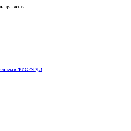
направление.
несением в ФИС ФРДО