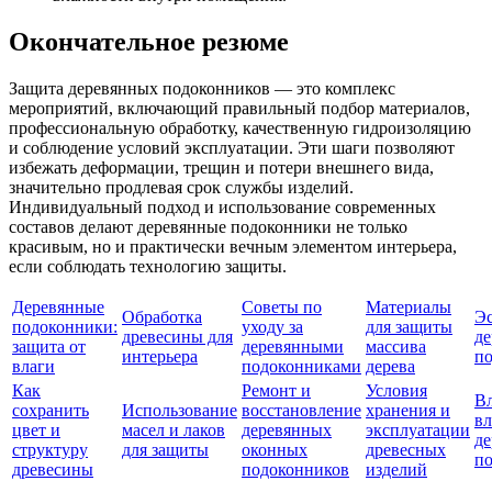
Окончательное резюме
Защита деревянных подоконников — это комплекс
мероприятий, включающий правильный подбор материалов,
профессиональную обработку, качественную гидроизоляцию
и соблюдение условий эксплуатации. Эти шаги позволяют
избежать деформации, трещин и потери внешнего вида,
значительно продлевая срок службы изделий.
Индивидуальный подход и использование современных
составов делают деревянные подоконники не только
красивым, но и практически вечным элементом интерьера,
если соблюдать технологию защиты.
Деревянные
Советы по
Материалы
Обработка
Эс
подоконники:
уходу за
для защиты
древесины для
д
защита от
деревянными
массива
интерьера
п
влаги
подоконниками
дерева
Как
Ремонт и
Условия
В
сохранить
Использование
восстановление
хранения и
вл
цвет и
масел и лаков
деревянных
эксплуатации
д
структуру
для защиты
оконных
древесных
по
древесины
подоконников
изделий