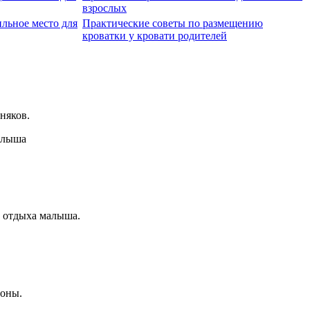
взрослых
льное место для
Практические советы по размещению
кроватки у кровати родителей
няков.
о отдыха малыша.
зоны.