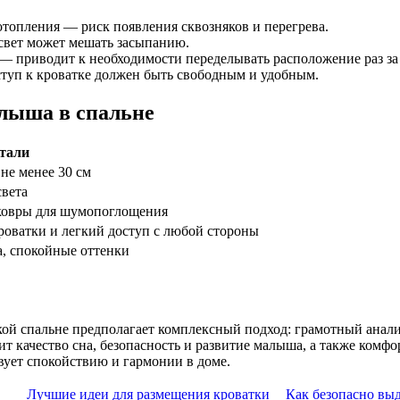
отопления — риск появления сквозняков и перегрева.
свет может мешать засыпанию.
 — приводит к необходимости переделывать расположение раз за
ступ к кроватке должен быть свободным и удобным.
алыша в спальне
тали
 не менее 30 см
света
 ковры для шумопоглощения
роватки и легкий доступ с любой стороны
, спокойные оттенки
кой спальне предполагает комплексный подход: грамотный анал
ит качество сна, безопасность и развитие малыша, а также комф
твует спокойствию и гармонии в доме.
Лучшие идеи для размещения кроватки
Как безопасно выд