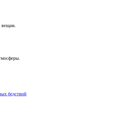
 вещам.
тмосферы.
йных бедствий