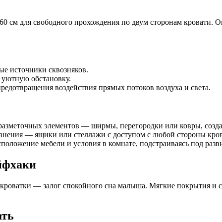
60 см для свободного прохождения по двум сторонам кровати. О
е источники сквозняков.
 уютную обстановку.
 предотвращения воздействия прямых потоков воздуха и света.
разметочных элементов — ширмы, перегородки или ковры, созд
ранения — ящики или стеллажи с доступом с любой стороны кро
сположение мебели и условия в комнате, подстраиваясь под раз
йфхаки
 кроватки — залог спокойного сна малыша. Мягкие покрытия и 
ать