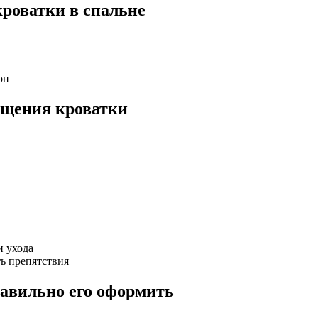
роватки в спальне
он
ещения кроватки
и ухода
ть препятствия
равильно его оформить