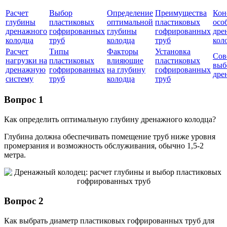
Расчет
Выбор
Определение
Преимущества
Кон
глубины
пластиковых
оптимальной
пластиковых
осо
дренажного
гофрированных
глубины
гофрированных
дре
колодца
труб
колодца
труб
кол
Расчет
Типы
Факторы
Установка
Сов
нагрузки на
пластиковых
влияющие
пластиковых
выб
дренажную
гофрированных
на глубину
гофрированных
дре
систему
труб
колодца
труб
Вопрос 1
Как определить оптимальную глубину дренажного колодца?
Глубина должна обеспечивать помещение труб ниже уровня
промерзания и возможность обслуживания, обычно 1,5-2
метра.
Вопрос 2
Как выбрать диаметр пластиковых гофрированных труб для