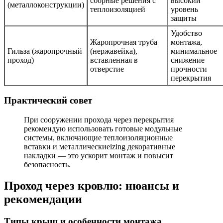
сборные решения с
высокий
(металлоконструкции)
теплоизоляцией
уровень
защиты
Удобство
Жаропрочная труба
монтажа,
Гильза (жаропрочный
(нержавейка),
минимальное
проход)
вставленная в
снижение
отверстие
прочности
перекрытия
Практический совет
При сооружении прохода через перекрытия
рекомендую использовать готовые модульные
системы, включающие теплоизоляционные
вставки и металлическиеizing декоративные
накладки — это ускорит монтаж и повысит
безопасность.
Проход через кровлю: нюансы и
рекомендации
Типы крыш и особенности монтажа