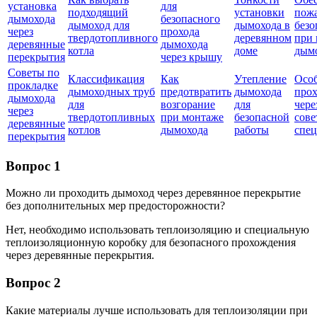
установка
для
подходящий
установки
пож
дымохода
безопасного
дымоход для
дымохода в
безо
через
прохода
твердотопливного
деревянном
при
деревянные
дымохода
котла
доме
дым
перекрытия
через крышу
Советы по
Классификация
Как
Утепление
Осо
прокладке
дымоходных труб
предотвратить
дымохода
прох
дымохода
для
возгорание
для
чере
через
твердотопливных
при монтаже
безопасной
сове
деревянные
котлов
дымохода
работы
спец
перекрытия
Вопрос 1
Можно ли проходить дымоход через деревянное перекрытие
без дополнительных мер предосторожности?
Нет, необходимо использовать теплоизоляцию и специальную
теплоизоляционную коробку для безопасного прохождения
через деревянные перекрытия.
Вопрос 2
Какие материалы лучше использовать для теплоизоляции при