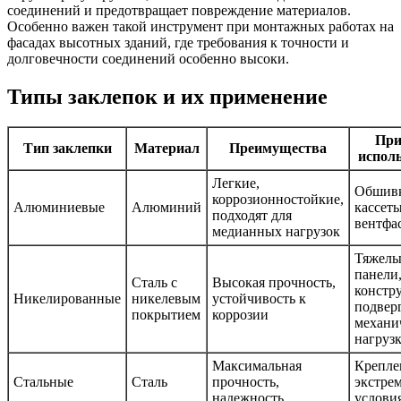
соединений и предотвращает повреждение материалов.
Особенно важен такой инструмент при монтажных работах на
фасадах высотных зданий, где требования к точности и
долговечности соединений особенно высоки.
Типы заклепок и их применение
Пр
Тип заклепки
Материал
Преимущества
испол
Легкие,
Обшив
коррозионностойкие,
Алюминиевые
Алюминий
кассеты
подходят для
вентфа
медианных нагрузок
Тяжелы
панели
Сталь с
Высокая прочность,
констр
Никелированные
никелевым
устойчивость к
подвер
покрытием
коррозии
механи
нагруз
Максимальная
Крепле
Стальные
Сталь
прочность,
экстре
надежность
услови