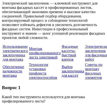
Электрический заклепочник — ключевой инструмент для
монтажа фасадных кассет и профилированных листов,
обеспечивающий экономию времени и высокое качество
соединений. Правильный подбор оборудования,
контролируемый процесс и соблюдение технологий
позволяют избежать дефектов и увеличить долговечность
фасадных систем. Инвестиции в профессиональный
инструмент и знания — залог успешной реализации фасадных
проектов любой сложности.
Использование
Фасадные
Электрическ
Монтаж
электрического
кассеты:
заклепочник
профилированного
заклепочника
быстрый
для фасадны
листа электрикой
для монтажа
крепеж
работ
Технология
Советы по
Обеспечение
Выбор
установки
монтажу
надежности
заклепочника
профлиста
фасадных
монтажа
для кассет
электроспособом
элементов
Вопрос 1
Какой тип инструмента используется для монтажа
профилированного листа?