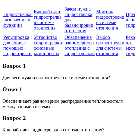
Зачем нужна
Как работает
Монтаж
Гидрострелка:
гидрострелка
Пре
гидрострелка
гидрострелки
назначение и
для
исп
в системе
в системе
функции
балансировки
гид
отопления
отопления
отопления
Регулировка
Устройство
Обеспечение
Выбор
Рек
давления с
гидрострелки:
равномерного
гидрострелки
по
помощью
основные
отопления с
для системы
экс
гидрострелки
компоненты
гидрострелкой
отопления
гид
Вопрос 1
Для чего нужна гидрострелка в системе отопления?
Ответ 1
Обеспечивает равномерное распределение теплоносителя
между зонами системы.
Вопрос 2
Как работает гидрострелка в системе отопления?