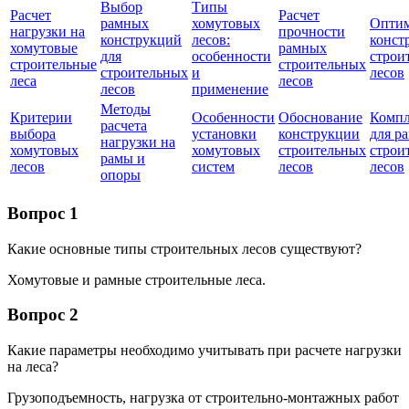
Выбор
Типы
Расчет
Расчет
рамных
хомутовых
Оптим
нагрузки на
прочности
конструкций
лесов:
конст
хомутовые
рамных
для
особенности
строи
строительные
строительных
строительных
и
лесов
леса
лесов
лесов
применение
Методы
Критерии
Особенности
Обоснование
Комп
расчета
выбора
установки
конструкции
для р
нагрузки на
хомутовых
хомутовых
строительных
строи
рамы и
лесов
систем
лесов
лесов
опоры
Вопрос 1
Какие основные типы строительных лесов существуют?
Хомутовые и рамные строительные леса.
Вопрос 2
Какие параметры необходимо учитывать при расчете нагрузки
на леса?
Грузоподъемность, нагрузка от строительно-монтажных работ