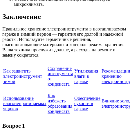
микроклимата.
Заключение
Правильное хранение электроинструмента в неотапливаемом
гараже в зимний период — гарантия его долгой и надежной
работы. Используйте герметичные решения,
влагопоглощающие материалы и контроль режима хранения.
Ваша техника прослужит дольше, а расходы на ремонт и
замену сократятся.
Сохранение
Как защитить
Утилизация
Рекомендации
инструмента
электроинструмент
влаги в
хранению
от
зимой
гараже
электроинстр
конденсата
Как
Использование
Обеспечение
избежать
Влияние холо
влагонепроницаемых
сухости в
образования
электроинстр
ящиков
гараже
конденсата
Вопрос 1