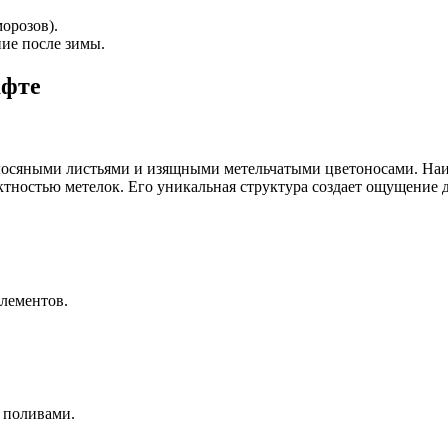
орозов).
ие после зимы.
афте
олосяными листьями и изящными метельчатыми цветоносами. Наиб
ектностью метелок. Его уникальная структура создает ощущение д
лементов.
 поливами.