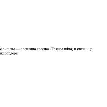
Варианты — овсяница красная (Festuca rubra) и овсяница
миксбордеры.