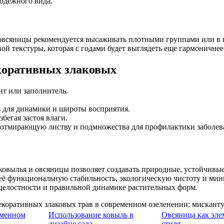
одежного вида.
а овсяницы рекомендуется высаживать плотными группами или 
й текстуры, которая с годами будет выглядеть еще гармоничнее
коративных злаковых
т или заполнитель.
ь для динамики и широты восприятия.
бегая застоя влаги.
 отмирающую листву и подмножества для профилактики заболев
ковылья и овсяницы позволяет создавать природные, устойчивы
 её функциональную стабильность, экологическую чистоту и мин
 целостности и правильной динамике растительных форм.
еменном
Использование ковыль в
Овсяница как эле
дизайне сада
стиля