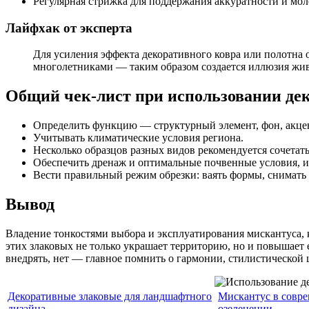
Регулярная стрижка для поддержания аккуратности и мол
Лайфхак от эксперта
Для усиления эффекта декоративного ковра или полотн
многолетниками — таким образом создается иллюзия живо
Общий чек-лист при использовании де
Определить функцию — структурный элемент, фон, акцен
Учитывать климатические условия региона.
Несколько образцов разных видов рекомендуется сочетат
Обеспечить дренаж и оптимальные почвенные условия, из
Вести правильный режим обрезки: ваять формы, снимать
Вывод
Владение тонкостями выбора и эксплуатирования мискантуса, 
этих злаковых не только украшает территорию, но и повышает
внедрять, нет — главное помнить о гармонии, стилистической
Декоративные злаковые для ландшафтного
Мискантус в совр
дизайна
озеленении