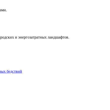
ами.
ородских и энергозатратных ландшафтов.
йных бедствий