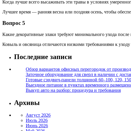
Когда лучше всего высаживать эти травы в условиях умеренно
Лучшее время — ранняя весна или поздняя осень, чтобы обесп
Вопрос 5
Какие декоративные злаки требуют минимального ухода после
Ковыль и овсяница отличаются низкими требованиями к уходу 
Последние записи
Обзор вариантов офисных перегородок от производ
Заточное оборудование для сверл в наличии с дост
Готовые сэндвич-панели толщиной 60–100, 120, 15
Выездное питание в пунктах временного размещения
Выкуп авто на разбор: процедура и требования
Архивы
Август 2026
Июль 2026
Июнь 2026
Май 2026