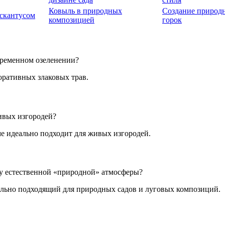
Ковыль в природных
Создание природ
скантусом
композицией
горок
временном озеленении?
оративных злаковых трав.
ивых изгородей?
е идеально подходит для живых изгородей.
у естественной «природной» атмосферы?
ально подходящий для природных садов и луговых композиций.