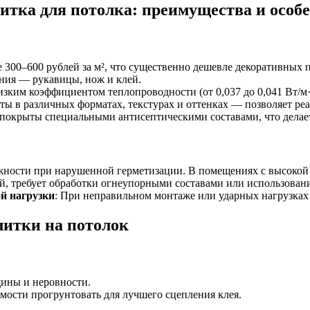
тка для потолка: преимущества и особ
е 300–600 рублей за м², что существенно дешевле декоративных 
ания — рукавицы, нож и клей.
изким коэффициентом теплопроводности (от 0,037 до 0,041 Вт/м
ты в различных форматах, текстурах и оттенках — позволяет реа
 покрыты специальными антисептическими составами, что дела
ажности при нарушенной герметизации. В помещениях с высоко
ий, требует обработки огнеупорными составами или использован
й нагрузки
: При неправильном монтажe или ударных нагрузка
итки на потолок
щины и неровности.
имости прогрунтовать для лучшего сцепления клея.