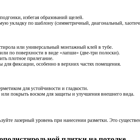
 подгонки, избегая образований щелей.
емую укладку по шаблону (симметричный, диагональный, хаотич
стирола или универсальный монтажный клей в тубе.
или по поверхности в виде «лапши» (две-три полоски).
ить плотное прилегание.
 для фиксации, особенно в верхних частях помещения.
метиком для устойчивости и гладкости.
 или покрыть воском для защиты и улучшения внешнего вида.
зуйте лазерный уровень при нанесении разметки. Это существе
ополистирольной плитки на потолке