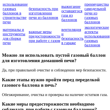
использование
преимущества
выжигание
газовых
безопасность при
самодельной
оставшегося
баллонов в
изготовлении
печи из
газа из
строительстве
печи из баллонов
газовых
баллонов
печи
баллонов
экологические
материалы и
вентиляция
важные меры
аспекты
инструменты
и
предосторожности
использования
для сборки
безопасность
при работе с газом
газовых
печи
в гараже
баллонов
Можно ли использовать пустой газовый баллон
для изготовления домашней печи?
Да, при правильной очистке и соблюдении мер безопасности.
Какие этапы нужно пройти перед переделкой
газового баллона в печь?
Обезжиривание, очистка и проверка на наличие остатков газа.
Какие меры предосторожности необходимо
соблюдать при работе с газовым баллоном?