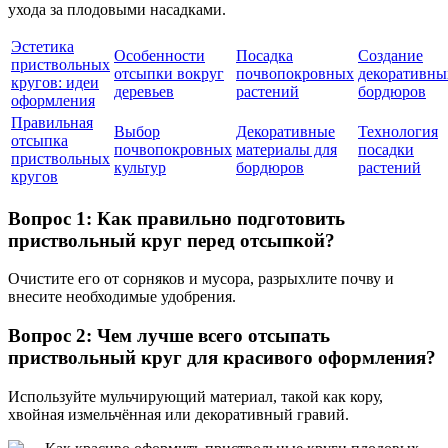
ухода за плодовыми насадками.
Эстетика
Особенности
Посадка
Создание
приствольных
отсыпки вокруг
почвопокровных
декоративны
кругов: идеи
деревьев
растений
бордюров
оформления
Правильная
Выбор
Декоративные
Технология
отсыпка
почвопокровных
материалы для
посадки
приствольных
культур
бордюров
растений
кругов
Вопрос 1: Как правильно подготовить
приствольный круг перед отсыпкой?
Очистите его от сорняков и мусора, разрыхлите почву и
внесите необходимые удобрения.
Вопрос 2: Чем лучше всего отсыпать
приствольный круг для красивого оформления?
Используйте мульчирующий материал, такой как кору,
хвойная измельчённая или декоративный гравий.