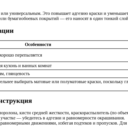
 или универсальным. Это повышает адгезию краски и уменьшает
или бумагиобоевых покрытий — его наносят в один тонкий слой
ации
Особенности
, хорошо перепыляется
ля кухонь и ванных комнат
м, глянцевость
ельнее выбирать матовые или полуматовые краски, поскольку г
нструкция
ролона, кисти средней жесткости, краскораспылитель (по объе
участке — убедитесь в адгезии и равномерности окрашивания.
 равномерными движениями, избегая подтеков и пропусков. Для л