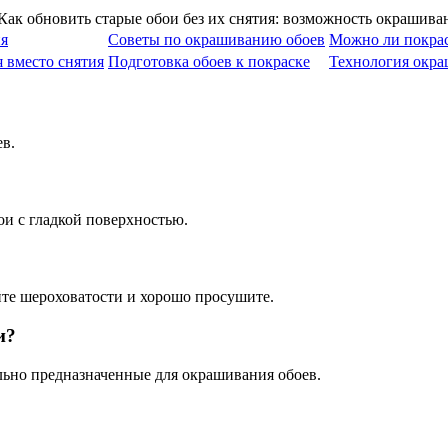
ия
Советы по окрашиванию обоев
Можно ли покрас
 вместо снятия
Подготовка обоев к покраске
Технология окра
в.
и с гладкой поверхностью.
йте шероховатости и хорошо просушите.
и?
льно предназначенные для окрашивания обоев.