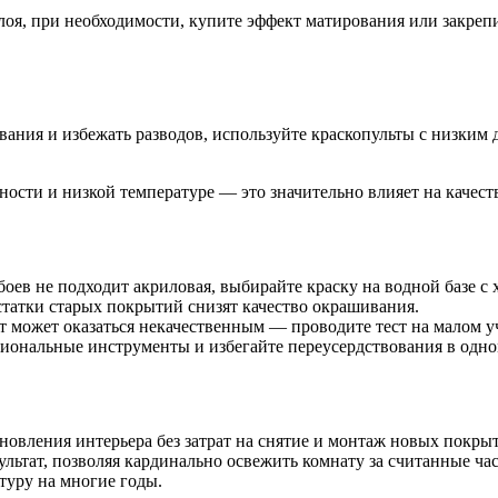
лоя, при необходимости, купите эффект матирования или закреп
ания и избежать разводов, используйте краскопульты с низким 
ности и низкой температуре — это значительно влияет на качес
оев не подходит акриловая, выбирайте краску на водной базе с 
статки старых покрытий снизят качество окрашивания.
т может оказаться некачественным — проводите тест на малом у
иональные инструменты и избегайте переусердствования в одно
овления интерьера без затрат на снятие и монтаж новых покры
льтат, позволяя кардинально освежить комнату за считанные ча
туру на многие годы.