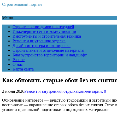
Строительный портал
Меню
Строительство домов и коттеджей
Инженерные сети и коммуникации
Инструменты и строительная техника
Ремонт и внутренняя отделка
Дизайн интерьера и планировка
Строительные и отделочные материалы
Благоустройство территории и ландшафт
Разное
О нас
Карта сайта
Как обновить старые обои без их снят
2 июня 2026
Ремонт и внутренняя отделка
Комментарии: 0
Обновление интерьера — зачастую трудоемкий и затратный проц
восприятие — окрашивание старых обоев без их снятия. Этот м
условии правильной подготовки и подходящих материалов.