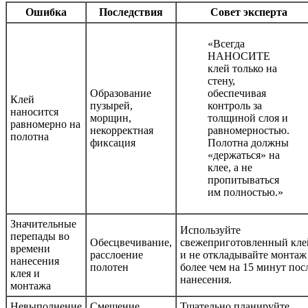
Ошибка
Последствия
Совет эксперта
«Всегда
НАНОСИТЕ
клей только на
стену,
Образование
обеспечивая
Клей
пузырей,
контроль за
наносится
морщин,
толщиной слоя и
равномерно на
некорректная
равномерностью.
полотна
фиксация
Полотна должны
«держаться» на
клее, а не
пропитываться
им полностью.»
Значительные
Используйте
перепады во
Обесцвечивание,
свежеприготовленный кле
времени
расслоение
и не откладывайте монтаж
нанесения
полотен
более чем на 15 минут пос
клея и
нанесения.
монтажа
Невыполнение
Смещение
Тщательно планируйте