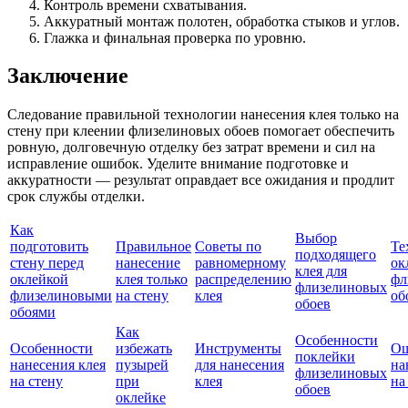
Контроль времени схватывания.
Аккуратный монтаж полотен, обработка стыков и углов.
Глажка и финальная проверка по уровню.
Заключение
Следование правильной технологии нанесения клея только на
стену при клеении флизелиновых обоев помогает обеспечить
ровную, долговечную отделку без затрат времени и сил на
исправление ошибок. Уделите внимание подготовке и
аккуратности — результат оправдает все ожидания и продлит
срок службы отделки.
Как
Выбор
подготовить
Правильное
Советы по
Те
подходящего
стену перед
нанесение
равномерному
ок
клея для
оклейкой
клея только
распределению
фл
флизелиновых
флизелиновыми
на стену
клея
об
обоев
обоями
Как
Особенности
Особенности
избежать
Инструменты
Ош
поклейки
нанесения клея
пузырей
для нанесения
на
флизелиновых
на стену
при
клея
на
обоев
оклейке