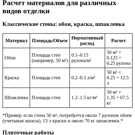
Расчет материалов для различных
видов отделки
Классические стены: обои, краска, шпаклевка
Нормативный
Материал
Площадь/Объем
Расчет
расход
50 м² ×
Площадь стен
0.1–0.15
Обои
0.125 =
(например, 50 м²)
рулона/м²
6.25 рулона
50 м² ×
Краска
Площадь стен
0.2–0.3 л/м²
0.25 = 12.5
л
50 м² ×
Шпаклевка
Площадь стен
1.2–1.5 кг/м²
1.35 = 67.5
кг
*Пример: если стена 50 м², потребуется около 7 рулонов обоев
(учитывая запасы), 13 л краски и около 70 кг шпаклевки.*
Плиточные работы