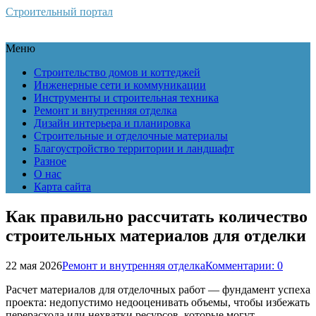
Строительный портал
Меню
Строительство домов и коттеджей
Инженерные сети и коммуникации
Инструменты и строительная техника
Ремонт и внутренняя отделка
Дизайн интерьера и планировка
Строительные и отделочные материалы
Благоустройство территории и ландшафт
Разное
О нас
Карта сайта
Как правильно рассчитать количество
строительных материалов для отделки
22 мая 2026
Ремонт и внутренняя отделка
Комментарии: 0
Расчет материалов для отделочных работ — фундамент успеха
проекта: недопустимо недооценивать объемы, чтобы избежать
перерасхода или нехватки ресурсов, которые могут