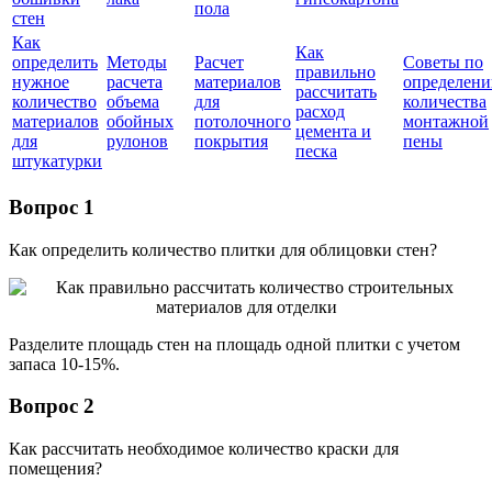
пола
стен
Как
Как
определить
Методы
Расчет
Советы по
правильно
нужное
расчета
материалов
определен
рассчитать
количество
объема
для
количества
расход
материалов
обойных
потолочного
монтажной
цемента и
для
рулонов
покрытия
пены
песка
штукатурки
Вопрос 1
Как определить количество плитки для облицовки стен?
Разделите площадь стен на площадь одной плитки с учетом
запаса 10-15%.
Вопрос 2
Как рассчитать необходимое количество краски для
помещения?