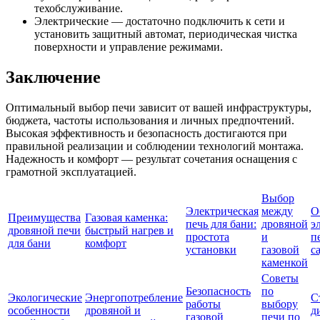
техобслуживание.
Электрические — достаточно подключить к сети и
установить защитный автомат, периодическая чистка
поверхности и управление режимами.
Заключение
Оптимальный выбор печи зависит от вашей инфраструктуры,
бюджета, частоты использования и личных предпочтений.
Высокая эффективность и безопасность достигаются при
правильной реализации и соблюдении технологий монтажа.
Надежность и комфорт — результат сочетания оснащения с
грамотной эксплуатацией.
Выбор
Электрическая
между
О
Преимущества
Газовая каменка:
печь для бани:
дровяной
э
дровяной печи
быстрый нагрев и
простота
и
п
для бани
комфорт
установки
газовой
с
каменкой
Советы
Безопасность
по
Экологические
Энергопотребление
С
работы
выбору
особенности
дровяной и
д
газовой
печи по