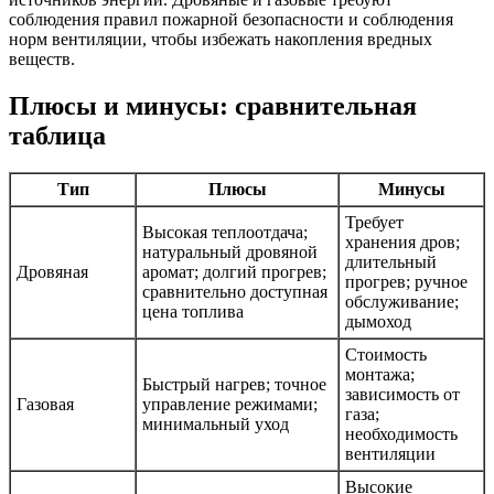
соблюдения правил пожарной безопасности и соблюдения
норм вентиляции, чтобы избежать накопления вредных
веществ.
Плюсы и минусы: сравнительная
таблица
Тип
Плюсы
Минусы
Требует
Высокая теплоотдача;
хранения дров;
натуральный дровяной
длительный
Дровяная
аромат; долгий прогрев;
прогрев; ручное
сравнительно доступная
обслуживание;
цена топлива
дымоход
Стоимость
монтажа;
Быстрый нагрев; точное
зависимость от
Газовая
управление режимами;
газа;
минимальный уход
необходимость
вентиляции
Высокие