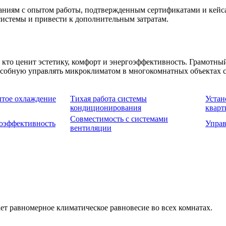
паниям с опытом работы, подтвержденным сертификатами и кей
системы и привести к дополнительным затратам.
кто ценит эстетику, комфорт и энергоэффективность. Грамотны
особную управлять микроклиматом в многокомнатных объектах 
тое охлаждение
Тихая работа системы
Устан
кондиционирования
кварт
Совместимость с системами
оэффективность
Управ
вентиляции
ет равномерное климатическое равновесие во всех комнатах.