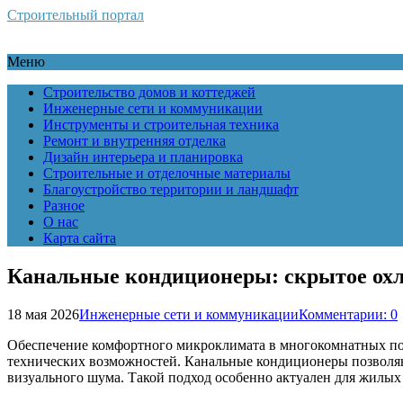
Строительный портал
Меню
Строительство домов и коттеджей
Инженерные сети и коммуникации
Инструменты и строительная техника
Ремонт и внутренняя отделка
Дизайн интерьера и планировка
Строительные и отделочные материалы
Благоустройство территории и ландшафт
Разное
О нас
Карта сайта
Канальные кондиционеры: скрытое охла
18 мая 2026
Инженерные сети и коммуникации
Комментарии: 0
Обеспечение комфортного микроклимата в многокомнатных пом
технических возможностей. Канальные кондиционеры позволяю
визуального шума. Такой подход особенно актуален для жилых