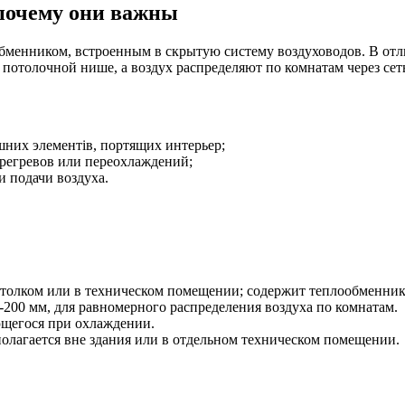
почему они важны
менником, встроенным в скрытую систему воздуховодов. В отли
отолочной нише, а воздух распределяют по комнатам через сет
них элементів, портящих интерьер;
регревов или переохлаждений;
 подачи воздуха.
толком или в техническом помещении; содержит теплообменник
00 мм, для равномерного распределения воздуха по комнатам.
ющегося при охлаждении.
лагается вне здания или в отдельном техническом помещении.