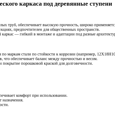
ского каркаса под деревянные ступени
глых труб, обеспечивает высокую прочность, широко применяет
укциях, предпочтителен для общественных пространств.
й каркас — гибкий в монтаже и адаптации под разные архитект
я по маркам стали по стойкости к коррозии (например, 12Х18Н10
в, что обеспечивает баланс между прочностью и весом.
ли покрытие порошковой краской для долговечности.
спечивает комфорт при использовании.
т назначения.
ости.