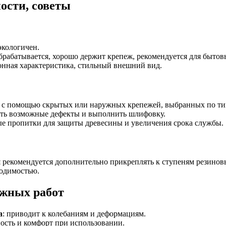
ости, советы
 экологичен.
 обрабатывается, хорошо держит крепеж, рекомендуется для бытов
онная характеристика, стильный внешний вид.
ь с помощью скрытых или наружных крепежей, выбранных по ти
ать возможные дефекты и выполнить шлифовку.
ые пропитки для защиты древесины и увеличения срока службы.
 рекомендуется дополнительно прикреплять к ступеням резинов
ходимостью.
жных работ
а
: приводит к колебаниям и деформациям.
сность и комфорт при использовании.