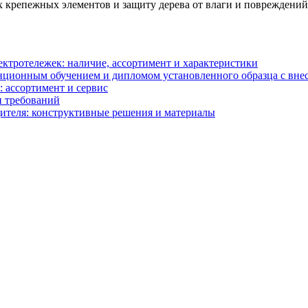
 крепежных элементов и защиту дерева от влаги и повреждений
ектротележек: наличие, ассортимент и характеристики
анционным обучением и дипломом установленного образца с в
: ассортимент и сервис
и требований
ителя: конструктивные решения и материалы