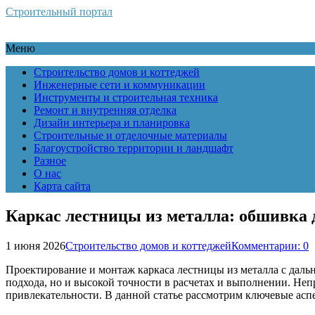
Строительный портал
Меню
Строительство домов и коттеджей
Инженерные сети и коммуникации
Инструменты и строительная техника
Ремонт и внутренняя отделка
Дизайн интерьера и планировка
Строительные и отделочные материалы
Благоустройство территории и ландшафт
Разное
О нас
Карта сайта
Каркас лестницы из металла: обшивка
1 июня 2026
Строительство домов и коттеджей
Комментарии: 0
Проектирование и монтаж каркаса лестницы из металла с дал
подхода, но и высокой точности в расчетах и выполнении. Не
привлекательности. В данной статье рассмотрим ключевые асп