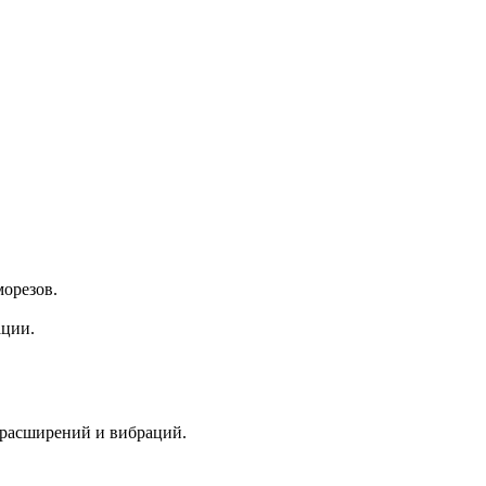
морезов.
ации.
 расширений и вибраций.