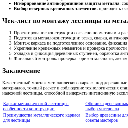
Игнорирование антикоррозийной защиты металла
: со
Выбор неверных крепежных элементов
: приводит к о
Чек-лист по монтажу лестницы из мета
Проектирование конструкции согласно нормативам и рас
Подготовка металлоконструкции: резка, сварка, антикорр
Монтаж каркаса на подготовленное основание, фиксация 
Укрепление крепежных элементов и проверка прочности
Укладка и фиксация деревянных ступеней, обработка ант
Финальный контроль: проверка горизонтальности, жестко
Заключение
Качественный монтаж металлического каркаса под деревянные
материалов, точный расчет и соблюдение технологических ста
надежной лестницы, способной выдержать интенсивную экспл
Каркас металлической лестницы:
Обшивка деревянным
особенности конструкции
выбор материала
Преимущества металлического каркаса
Выбор древесины для
для лестницы
советы мастеров