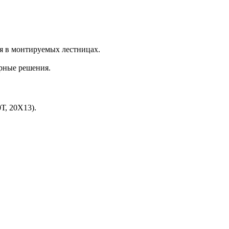
ся в монтируемых лестницах.
урные решения.
Т, 20Х13).