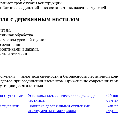
кращает срок службы конструкции.
слаблению соединений и возможности выпадения ступеней.
лла с деревянным настилом
четам.
озийная обработка.
с учетом уровней и углов.
 соединений.
исептиками и лаками.
сти и эстетики.
 ступени — залог долговечности и безопасности лестничной ко
ндартов при соединении элементов. Применение современных ме
уатацию десятилетиями.
и ступенями:
Установка металлического каркаса для
Обшив
лестницы
ступе
 ступеней:
Обшивка деревянными ступенями:
Как п
инструменты и материалы
ступен