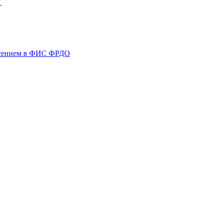
.
несением в ФИС ФРДО