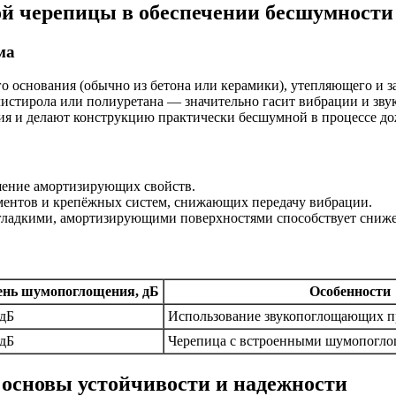
й черепицы в обеспечении бесшумности
ма
ого основания (обычно из бетона или керамики), утепляющего и
стирола или полиуретана — значительно гасит вибрации и зву
я и делают конструкцию практически бесшумной в процессе дож
шение амортизирующих свойств.
ментов и крепёжных систем, снижающих передачу вибрации.
 гладкими, амортизирующими поверхностями способствует сниж
ень шумопоглощения, дБ
Особенности
 дБ
Использование звукопоглощающих п
 дБ
Черепица с встроенными шумопогл
 основы устойчивости и надежности