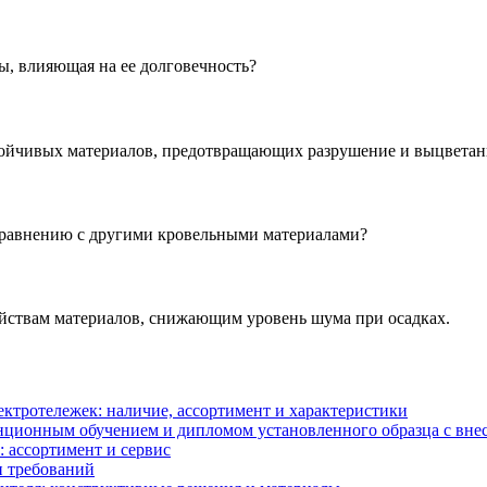
ы, влияющая на ее долговечность?
тойчивых материалов, предотвращающих разрушение и выцветан
сравнению с другими кровельными материалами?
йствам материалов, снижающим уровень шума при осадках.
ектротележек: наличие, ассортимент и характеристики
анционным обучением и дипломом установленного образца с в
: ассортимент и сервис
и требований