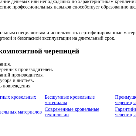
вание дешевых или неподходящих по характеристикам креплени
тствие профессиональных навыков способствует образованию ще
фильным специалистам и использовать сертифицированные мате
тной и безопасной эксплуатации на длительный срок.
 композитной черепицей
ания.
веренных производителей.
аний производителя.
усора и листьев.
ь повреждения.
итных кровельных
Бесшумные кровельные
Преимуще
материалы
черепицы
Современные кровельные
Гарантий
вельных материалов
технологии
черепицы