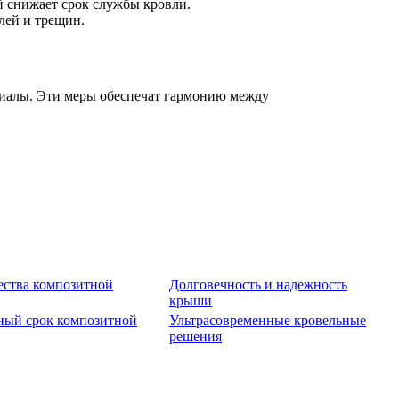
й снижает срок службы кровли.
лей и трещин.
риалы. Эти меры обеспечат гармонию между
ства композитной
Долговечность и надежность
крыши
ный срок композитной
Ультрасовременные кровельные
решения