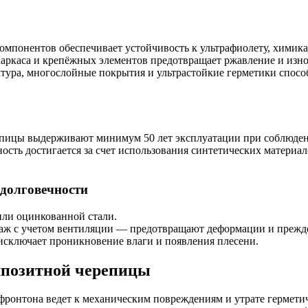
омпонентов обеспечивает устойчивость к ультрафиолету, химик
каркаса и крепёжных элементов предотвращает ржавление и изно
уктура, многослойные покрытия и ультрастойкие герметики спос
пицы выдерживают минимум 50 лет эксплуатации при соблюдени
сть достигается за счет использования синтетических материал
 долговечности
ли оцинкованной стали.
таж с учетом вентиляции — предотвращают деформации и прежд
сключает проникновение влаги и появления плесени.
мпозитной черепицы
 фронтона ведет к механическим повреждениям и утрате гермети