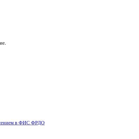
ие.
несением в ФИС ФРДО