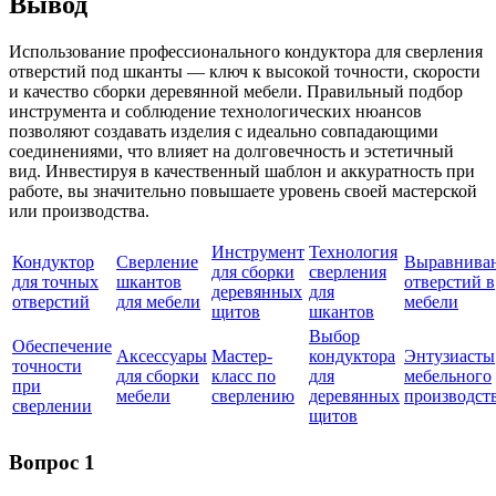
Вывод
Использование профессионального кондуктора для сверления
отверстий под шканты — ключ к высокой точности, скорости
и качество сборки деревянной мебели. Правильный подбор
инструмента и соблюдение технологических нюансов
позволяют создавать изделия с идеально совпадающими
соединениями, что влияет на долговечность и эстетичный
вид. Инвестируя в качественный шаблон и аккуратность при
работе, вы значительно повышаете уровень своей мастерской
или производства.
Инструмент
Технология
Кондуктор
Сверление
Выравнива
для сборки
сверления
для точных
шкантов
отверстий в
деревянных
для
отверстий
для мебели
мебели
щитов
шкантов
Выбор
Обеспечение
Аксессуары
Мастер-
кондуктора
Энтузиасты
точности
для сборки
класс по
для
мебельного
при
мебели
сверлению
деревянных
производст
сверлении
щитов
Вопрос 1