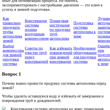
опыт для оптимизации процесса. Не бойтесь
экспериментировать с настройками давления — это ключ к
успеху в зимней подготовке.
Как
Лучши
Консервация
Пошаговая
правильно
Подготовка
метод
системы
инструкция
продувать
системы
защит
полива
по продувке
трубы
автополива к
систем
воздушным
труб
автополива
зиме
полива
компрессором
автополива
зимой
морозо
Выбор
Ошибк
Советы по
Как избежать
Необходимое
компрессора
при
очистке труб
повреждений
оборудование
для зимней
подгот
перед
при зимней
для продувки
продувки
автопо
консервацией
консервации
системы
системы
к зиме
Вопрос 1
Почему важно провести продувку системы автополива перед
зимой?
Чтобы удалить оставшуюся воду и избежать её замерзания и
повреждения труб и дождевателей.