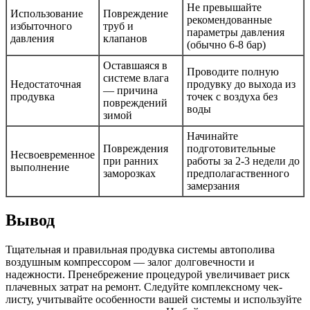
Не превышайте
Использование
Повреждение
рекомендованные
избыточного
труб и
параметры давления
давления
клапанов
(обычно 6-8 бар)
Оставшаяся в
Проводите полную
системе влага
Недостаточная
продувку до выхода из
— причина
продувка
точек с воздуха без
повреждений
воды
зимой
Начинайте
Повреждения
подготовительные
Несвоевременное
при ранних
работы за 2-3 недели до
выполнение
заморозках
предполагаственного
замерзания
Вывод
Тщательная и правильная продувка системы автополива
воздушным компрессором — залог долговечности и
надежности. Пренебрежение процедурой увеличивает риск
плачевных затрат на ремонт. Следуйте комплексному чек-
листу, учитывайте особенности вашей системы и используйте