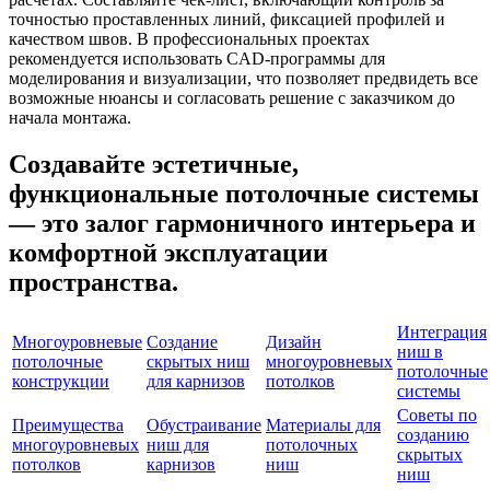
точностью проставленных линий, фиксацией профилей и
качеством швов. В профессиональных проектах
рекомендуется использовать CAD-программы для
моделирования и визуализации, что позволяет предвидеть все
возможные нюансы и согласовать решение с заказчиком до
начала монтажа.
Создавайте эстетичные,
функциональные потолочные системы
— это залог гармоничного интерьера и
комфортной эксплуатации
пространства.
Интеграция
Многоуровневые
Создание
Дизайн
ниш в
потолочные
скрытых ниш
многоуровневых
потолочные
конструкции
для карнизов
потолков
системы
Советы по
Преимущества
Обустраивание
Материалы для
созданию
многоуровневых
ниш для
потолочных
скрытых
потолков
карнизов
ниш
ниш