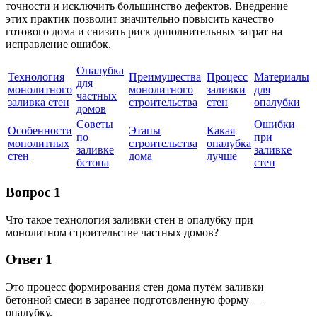
точности и исключить большинство дефектов. Внедрение
этих практик позволит значительно повысить качество
готового дома и снизить риск дополнительных затрат на
исправление ошибок.
Опалубка
Технология
Преимущества
Процесс
Материалы
для
монолитного
монолитного
заливки
для
частных
заливка стен
строительства
стен
опалубки
домов
Советы
Ошибки
Особенности
Этапы
Какая
по
при
монолитных
строительства
опалубка
заливке
заливке
стен
дома
лучше
бетона
стен
Вопрос 1
Что такое технология заливки стен в опалубку при
монолитном строительстве частных домов?
Ответ 1
Это процесс формирования стен дома путём заливки
бетонной смеси в заранее подготовленную форму —
опалубку.