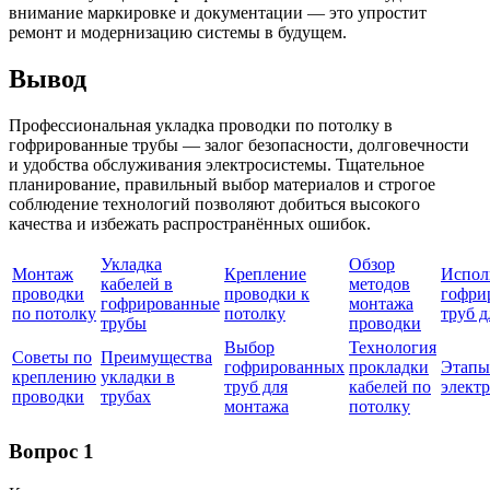
внимание маркировке и документации — это упростит
ремонт и модернизацию системы в будущем.
Вывод
Профессиональная укладка проводки по потолку в
гофрированные трубы — залог безопасности, долговечности
и удобства обслуживания электросистемы. Тщательное
планирование, правильный выбор материалов и строгое
соблюдение технологий позволяют добиться высокого
качества и избежать распространённых ошибок.
Укладка
Обзор
Монтаж
Крепление
Испол
кабелей в
методов
проводки
проводки к
гофри
гофрированные
монтажа
по потолку
потолку
труб д
трубы
проводки
Выбор
Технология
Советы по
Преимущества
гофрированных
прокладки
Этапы
креплению
укладки в
труб для
кабелей по
элект
проводки
трубах
монтажа
потолку
Вопрос 1