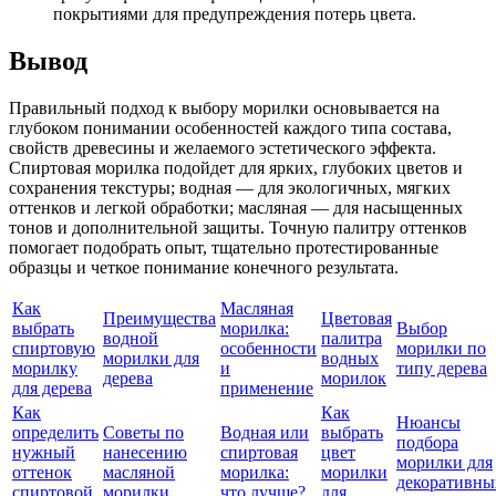
покрытиями для предупреждения потерь цвета.
Вывод
Правильный подход к выбору морилки основывается на
глубоком понимании особенностей каждого типа состава,
свойств древесины и желаемого эстетического эффекта.
Спиртовая морилка подойдет для ярких, глубоких цветов и
сохранения текстуры; водная — для экологичных, мягких
оттенков и легкой обработки; масляная — для насыщенных
тонов и дополнительной защиты. Точную палитру оттенков
помогает подобрать опыт, тщательно протестированные
образцы и четкое понимание конечного результата.
Как
Масляная
Преимущества
Цветовая
выбрать
морилка:
Выбор
водной
палитра
спиртовую
особенности
морилки по
морилки для
водных
морилку
и
типу дерева
дерева
морилок
для дерева
применение
Как
Как
Нюансы
определить
Советы по
Водная или
выбрать
подбора
нужный
нанесению
спиртовая
цвет
морилки для
оттенок
масляной
морилка:
морилки
декоративны
спиртовой
морилки
что лучше?
для