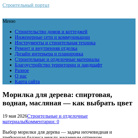
Строительный портал
Меню
Строительство домов и коттеджей
Инженерные сети и коммуникации
Инструменты и строительная техника
Ремонт и внутренняя отделка
Дизайн интерьера и планировка
Строительные и отделочные материалы
Благоустройство территории и ландшафт
Разное
О нас
Карта сайта
Морилка для дерева: спиртовая,
водная, масляная — как выбрать цвет
19 мая 2026
Строительные и отделочные
материалы
Комментарии: 0
Выбор морилки для дерева — задача неочевидная и
требующая баланса между желаемым оттенком,