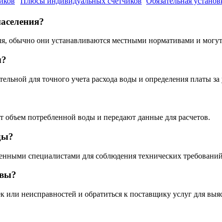
иков
Плюсы индивидуальных счетчиков
Обязательная установ
населения?
я, обычно они устанавливаются местными нормативами и могут со
ы?
тельной для точного учета расхода воды и определения платы за 
 объем потребленной воды и передают данные для расчетов.
ды?
ченными специалистами для соблюдения технических требований
ивы?
 или неисправностей и обратиться к поставщику услуг для выя