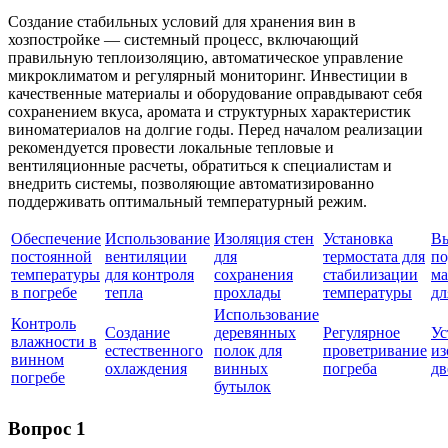
Создание стабильных условий для хранения вин в
хозпостройке — системный процесс, включающий
правильную теплоизоляцию, автоматическое управление
микроклиматом и регулярный мониторинг. Инвестиции в
качественные материалы и оборудование оправдывают себя
сохранением вкуса, аромата и структурных характеристик
виноматериалов на долгие годы. Перед началом реализации
рекомендуется провести локальные тепловые и
вентиляционные расчеты, обратиться к специалистам и
внедрить системы, позволяющие автоматизированно
поддерживать оптимальный температурный режим.
Обеспечение
Использование
Изоляция стен
Установка
В
постоянной
вентиляции
для
термостата для
по
температуры
для контроля
сохранения
стабилизации
ма
в погребе
тепла
прохлады
температуры
дл
Использование
Контроль
Создание
деревянных
Регулярное
Ус
влажности в
естественного
полок для
проветривание
из
винном
охлаждения
винных
погреба
дв
погребе
бутылок
Вопрос 1