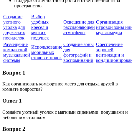
Поддержка личностного роста и ответственности за
пространство.
Создание
Выбор
уютного
удобных
Освещение для
Организация
уголка для
кресел и
расслабляющей
игровой зоны ил
дружеских
мягких
атмосферы
мультимедиа
посиделок
подушек
Размещение
Создание зоны
Обеспечение
Использование
компактной
для
хорошей
мобильных
музыкальной
фотографий и
вентиляции и
столов и полок
системы
воспоминаний
кондиционирова
Вопрос 1
Как организовать комфортное место для отдыха друзей в
комнате подростка?
Ответ 1
Создайте уютный уголок с мягкими сиденьями, подушками и
небольшим столиком.
Вопрос 2