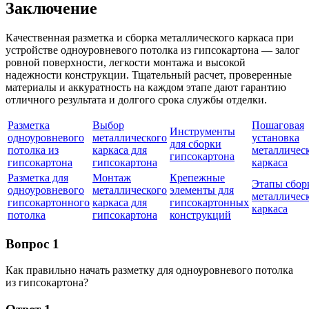
Заключение
Качественная разметка и сборка металлического каркаса при
устройстве одноуровневого потолка из гипсокартона — залог
ровной поверхности, легкости монтажа и высокой
надежности конструкции. Тщательный расчет, проверенные
материалы и аккуратность на каждом этапе дают гарантию
отличного результата и долгого срока службы отделки.
Разметка
Выбор
Пошаговая
Инструменты
одноуровневого
металлического
установка
для сборки
потолка из
каркаса для
металличес
гипсокартона
гипсокартона
гипсокартона
каркаса
Разметка для
Монтаж
Крепежные
Этапы сбор
одноуровневого
металлического
элементы для
металличес
гипсокартонного
каркаса для
гипсокартонных
каркаса
потолка
гипсокартона
конструкций
Вопрос 1
Как правильно начать разметку для одноуровневого потолка
из гипсокартона?