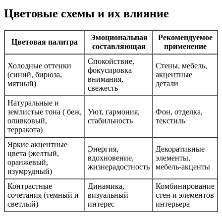
Цветовые схемы и их влияние
Эмоциональная
Рекомендуемое
Цветовая палитра
составляющая
применение
Спокойствие,
Холодные оттенки
Стены, мебель,
фокусировка
(синий, бирюза,
акцентные
внимания,
мятный)
детали
свежесть
Натуральные и
землистые тона ( беж,
Уют, гармония,
Фон, отделка,
оливковый,
стабильность
текстиль
терракота)
Яркие акцентные
Энергия,
Декоративные
цвета (желтый,
вдохновение,
элементы,
оранжевый,
жизнерадостность
мебель-акценты
изумрудный)
Контрастные
Динамика,
Комбинирование
сочетания (темный и
визуальный
стен и элементов
светлый)
интерес
интерьера