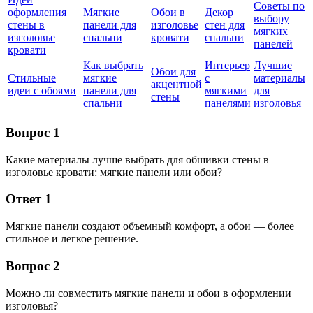
Советы по
оформления
Мягкие
Обои в
Декор
выбору
стены в
панели для
изголовье
стен для
мягких
изголовье
спальни
кровати
спальни
панелей
кровати
Как выбрать
Интерьер
Лучшие
Обои для
Стильные
мягкие
с
материалы
акцентной
идеи с обоями
панели для
мягкими
для
стены
спальни
панелями
изголовья
Вопрос 1
Какие материалы лучше выбрать для обшивки стены в
изголовье кровати: мягкие панели или обои?
Ответ 1
Мягкие панели создают объемный комфорт, а обои — более
стильное и легкое решение.
Вопрос 2
Можно ли совместить мягкие панели и обои в оформлении
изголовья?