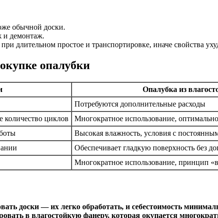
роже обычной доски.
ж и демонтаж.
при длительном простое и транспортировке, иначе свойства ух
покупке опалубки
и
Опалубка из влагос
Потребуются дополнительные расходы
е количество циклов
Многократное использование, оптимально
аботы
Высокая влажность, условия с постоянным
вании
Обеспечивает гладкую поверхность без д
Многократное использование, принцип «
вать доски — их легко обработать, и себестоимость минима
овать в влагостойкую фанеру, которая окупается многократ