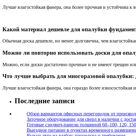
Лучше влагостойкая фанера, она более прочная и устойчива к в
Какой материал дешевле для опалубки фундамен
Обычная доска дешевле, но менее долговечна, чем влагостойка
Можно ли повторно использовать доски для опа
Можно, если доски достаточно прочные и не имеют трещин ил
Что лучше выбрать для многоразовой опалубки: 
Лучше влагостойкая фанера, она гораздо более износостойкая и
Последние записи
Обзор вариантов офисных перегородок от производ
Заточное оборудование для сверл в наличии с дост
Готовые сэндвич-панели толщиной 60–100, 120, 15
Выездное питание в пунктах временного размещения
Выкуп авто на разбор: процедура и требования