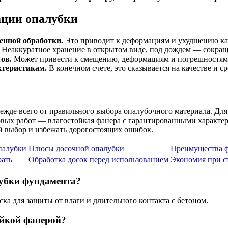
ации опалубки
енной обработки.
Это приводит к деформациям и ухудшению кач
Неаккуратное хранение в открытом виде, под дождем — сокраще
ов.
Может привести к смещению, деформациям и погрешностям 
ктеристикам.
В конечном счете, это сказывается на качестве и с
ежде всего от правильного выбора опалубочного материала. Дл
овых работ — влагостойкая фанера с гарантированными характер
 выбор и избежать дорогостоящих ошибок.
палубки
Плюсы досочной опалубки
Преимущества ф
рать
Обработка досок перед использованием
Экономия при с
убки фундамента?
ка для защиты от влаги и длительного контакта с бетоном.
ойкой фанерой?