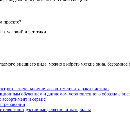
м проекте?
ых условий и эстетики.
елаемого внешнего вида, можно выбрать мягкие окна, безрамно
ектротележек: наличие, ассортимент и характеристики
анционным обучением и дипломом установленного образца с в
: ассортимент и сервис
и требований
ителя: конструктивные решения и материалы