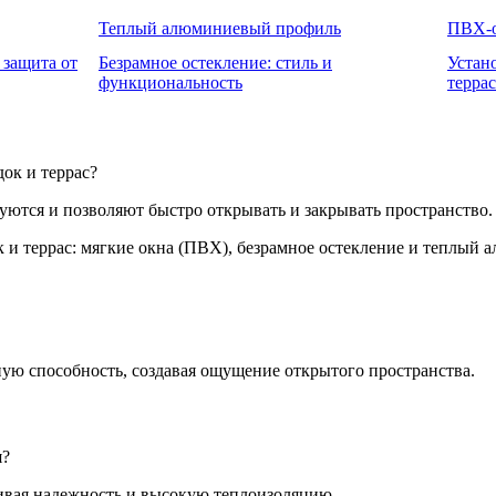
Теплый алюминиевый профиль
ПВХ-о
защита от
Безрамное остекление: стиль и
Устан
функциональность
терра
ок и террас?
ются и позволяют быстро открывать и закрывать пространство.
ю способность, создавая ощущение открытого пространства.
я?
чивая надежность и высокую теплоизоляцию.