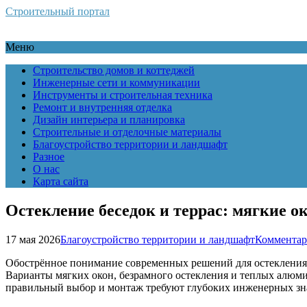
Строительный портал
Меню
Строительство домов и коттеджей
Инженерные сети и коммуникации
Инструменты и строительная техника
Ремонт и внутренняя отделка
Дизайн интерьера и планировка
Строительные и отделочные материалы
Благоустройство территории и ландшафт
Разное
О нас
Карта сайта
Остекление беседок и террас: мягкие 
17 мая 2026
Благоустройство территории и ландшафт
Комментар
Обострённое понимание современных решений для остекления
Варианты мягких окон, безрамного остекления и теплых алюм
правильный выбор и монтаж требуют глубоких инженерных зна