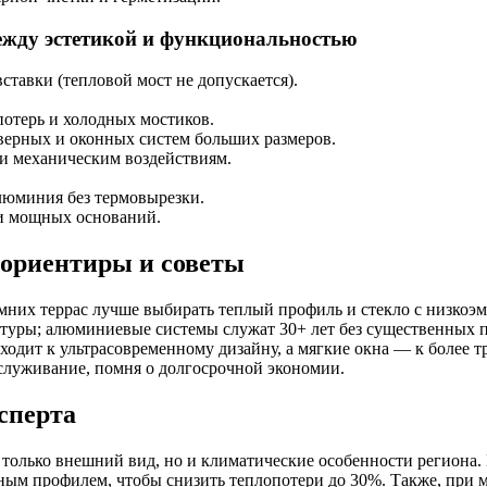
жду эстетикой и функциональностью
тавки (тепловой мост не допускается).
потерь и холодных мостиков.
верных и оконных систем больших размеров.
 и механическим воздействиям.
люминия без термовырезки.
и мощных оснований.
 ориентиры и советы
имних террас лучше выбирать теплый профиль и стекло с низко
туры; алюминиевые системы служат 30+ лет без существенных п
ходит к ультрасовременному дизайну, а мягкие окна — к более
служивание, помня о долгосрочной экономии.
сперта
 только внешний вид, но и климатические особенности региона.
ым профилем, чтобы снизить теплопотери до 30%. Также, при мо