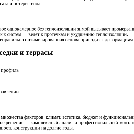
ата и потери тепла.
ое однокамерное без теплоизоляции зимой вызывает промерзани
ных систем — ведет к протечкам и ухудшению теплоизоляции.
правильно оптимизированная основа приводит к деформациям 
седки и террасы
й профиль
правлении
т множества факторов: климат, эстетика, бюджет и функциональ
ное решение — комплексный анализ и профессиональный монтаж
чность конструкции на долгие годы.