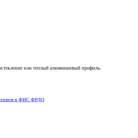
е остекление или теплый алюминиевый профиль.
несением в ФИС ФРДО