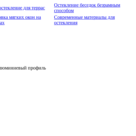
Остекление беседок безрамным
стекление для террас
способом
овка мягких окон на
Современные материалы для
сах
остекления