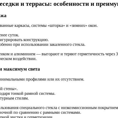
еседки и террасы: особенности и преим
ажа
анные каркасы, системы «шторка» и «зимних» окон.
нее суток.
игурировать конструкцию.
обенно при использовании закаленного стекла.
тиком и алюминием — выгорают и теряют герметичность через 3–
ческом воздействии.
и максимум света
минимальными профилями или их отсутствием.
й стены».
одаря тонкой рамной системы.
турным стилям.
льзования специального стекла с низкоэмиссионным покрытием
ночной по сравнению с рамными системами.
рной чистки и герметизации.