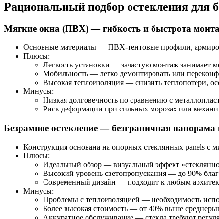
Рациональный подбор остекления для б
Мягкие окна (ПВХ) — гибкость и быстрота монт
Основные материалы — ПВХ-тентовые профили, армиров
Плюсы:
Легкость установки — зачастую монтаж занимает ме
Мобильность — легко демонтировать или переконф
Высокая теплоизоляция — снизить теплопотери, ос
Минусы:
Низкая долговечность по сравнению с металлоплас
Риск деформации при сильных морозах или механи
Безрамное остекление — безграничная панорама 
Конструкция основана на опорных стеклянных panels с 
Плюсы:
Идеальный обзор — визуальный эффект «стеклянно
Высокий уровень светопропускания — до 90% благ
Современный дизайн — подходит к любым архитек
Минусы:
Проблемы с теплоизоляцией — необходимость испо
Более высокая стоимость — от 40% выше среднеры
Аккуратное обслуживание — стекла требуют регуля