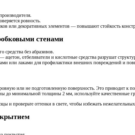
производителя.
веряется ровность.
ков или декоративных элементов — повышают стойкость конст
пробковыми стенами
о средства без абразивов.
— ацетон, отбеливатели и кислотные средства разрушат структур
лами или лаками для профилактики внешних повреждений и пов
ровную или не подготовленную поверхность. Это приводит к п
ы до минимальной толщины 2 мм, используйте качественные гру
зцы и проверьте оттенки в свете, чтобы избежать нежелательны
покрытием
го покрытия.