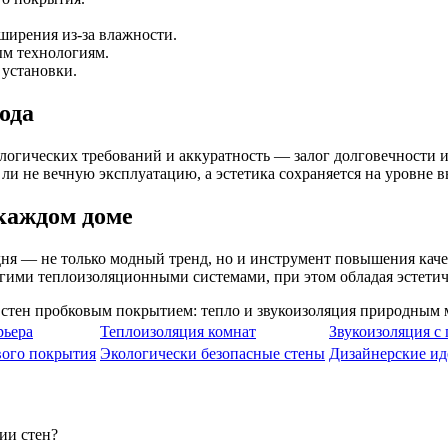
ширения из-за влажности.
м технологиям.
 установки.
ода
огических требований и аккуратность — залог долговечности и
ли не вечную эксплуатацию, а эстетика сохраняется на уровне 
каждом доме
дня — не только модный тренд, но и инструмент повышения каче
рогими теплоизоляционными системами, при этом обладая эстет
рьера
Теплоизоляция комнат
Звукоизоляция с
вого покрытия
Экологически безопасные стены
Дизайнерские ид
ии стен?