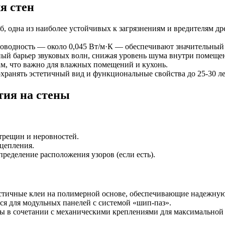
я стен
б, одна из наиболее устойчивых к загрязнениям и вредителям 
роводность — около 0,045 Вт/м·К — обеспечивают значительный
енный барьер звуковых волн, снижая уровень шума внутри помеще
рам, что важно для влажных помещений и кухонь.
хранять эстетичный вид и функциональные свойства до 25-30 ле
тия на стены
трещин и неровностей.
цепления.
ределение расположения узоров (если есть).
астичные клеи на полимерной основе, обеспечивающие надежну
тся для модульных панелей с системой «шип-паз».
вы в сочетании с механическими креплениями для максимальной