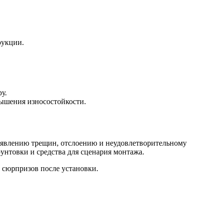
рукции.
у.
ышения износостойкости.
оявлению трещин, отслоению и неудовлетворительному
нтовки и средства для сценария монтажа.
х сюрпризов после установки.