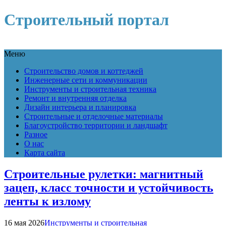
Строительный портал
Меню
Строительство домов и коттеджей
Инженерные сети и коммуникации
Инструменты и строительная техника
Ремонт и внутренняя отделка
Дизайн интерьера и планировка
Строительные и отделочные материалы
Благоустройство территории и ландшафт
Разное
О нас
Карта сайта
Строительные рулетки: магнитный
зацеп, класс точности и устойчивость
ленты к излому
16 мая 2026
Инструменты и строительная