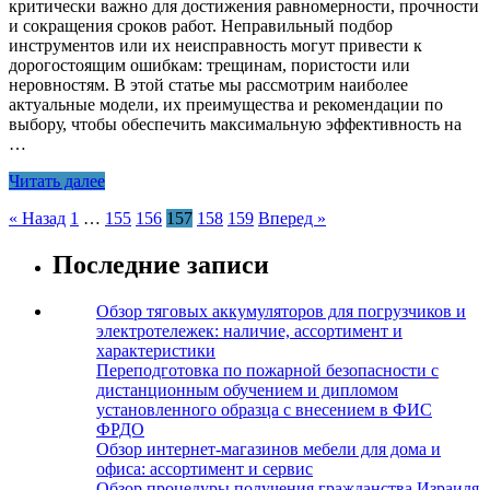
критически важно для достижения равномерности, прочности
и сокращения сроков работ. Неправильный подбор
инструментов или их неисправность могут привести к
дорогостоящим ошибкам: трещинам, пористости или
неровностям. В этой статье мы рассмотрим наиболее
актуальные модели, их преимущества и рекомендации по
выбору, чтобы обеспечить максимальную эффективность на
…
Читать далее
Пагинация
« Назад
1
…
155
156
157
158
159
Вперед »
записей
Последние записи
Обзор тяговых аккумуляторов для погрузчиков и
электротележек: наличие, ассортимент и
характеристики
Переподготовка по пожарной безопасности с
дистанционным обучением и дипломом
установленного образца с внесением в ФИС
ФРДО
Обзор интернет-магазинов мебели для дома и
офиса: ассортимент и сервис
Обзор процедуры получения гражданства Израиля