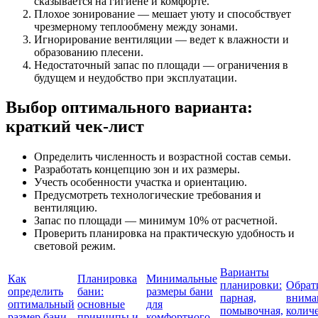
сказывается на гигиене и комфорте.
Плохое зонирование — мешает уюту и способствует
чрезмерному теплообмену между зонами.
Игнорирование вентиляции — ведет к влажности и
образованию плесени.
Недостаточный запас по площади — ограничения в
будущем и неудобство при эксплуатации.
Выбор оптимального варианта:
краткий чек-лист
Определить численность и возрастной состав семьи.
Разработать концепцию зон и их размеры.
Учесть особенности участка и ориентацию.
Предусмотреть технологические требования и
вентиляцию.
Запас по площади — минимум 10% от расчетной.
Проверить планировка на практическую удобность и
световой режим.
Варианты
Как
Планировка
Минимальные
планировки:
Обрат
определить
бани:
размеры бани
парная,
внима
оптимальный
основные
для
помывочная,
колич
размер бани
принципы и
комфортного