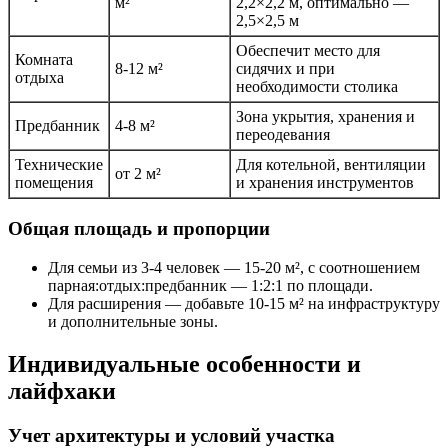
м²
2,2×2,2 м, оптимально —
2,5×2,5 м
Обеспечит место для
Комната
8-12 м²
сидячих и при
отдыха
необходимости столика
Зона укрытия, хранения и
Предбанник
4-8 м²
переодевания
Технические
Для котельной, вентиляции
от 2 м²
помещения
и хранения инструментов
Общая площадь и пропорции
Для семьи из 3-4 человек — 15-20 м², с соотношением
парная:отдых:предбанник — 1:2:1 по площади.
Для расширения — добавьте 10-15 м² на инфраструктуру
и дополнительные зоны.
Индивидуальные особенности и
лайфхаки
Учет архитектуры и условий участка