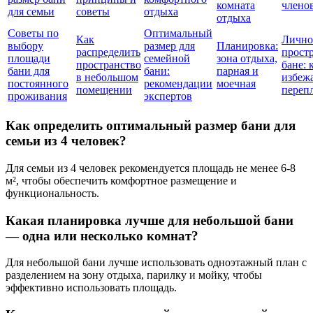
комната
члено
для семьи
советы
отдыха
отдыха
Советы по
Оптимальный
Как
Лично
выбору
размер для
Планировка:
распределить
простр
площади
семейной
зона отдыха,
пространство
бане: 
бани для
бани:
парная и
в небольшом
избеж
постоянного
рекомендации
моечная
помещении
переп
проживания
экспертов
Как определить оптимальный размер бани для
семьи из 4 человек?
Для семьи из 4 человек рекомендуется площадь не менее 6-8
м², чтобы обеспечить комфортное размещение и
функциональность.
Какая планировка лучше для небольшой бани
— одна или несколько комнат?
Для небольшой бани лучше использовать одноэтажный план с
разделением на зону отдыха, парилку и мойку, чтобы
эффективно использовать площадь.