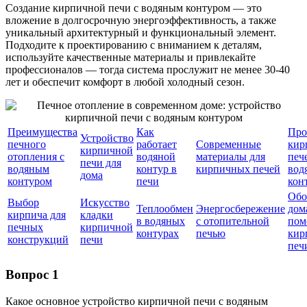
Создание кирпичной печи с водяным контуром — это
вложение в долгосрочную энергоэффективность, а также
уникальный архитектурный и функциональный элемент.
Подходите к проектированию с вниманием к деталям,
используйте качественные материалы и привлекайте
профессионалов — тогда система прослужит не менее 30-40
лет и обеспечит комфорт в любой холодный сезон.
Преимущества
Как
Про
Устройство
печного
работает
Современные
кир
кирпичной
отопления с
водяной
материалы для
печ
печи для
водяным
контур в
кирпичных печей
вод
дома
контуром
печи
кон
Обо
Выбор
Искусство
Теплообмен
Энергосбережение
дом
кирпича для
кладки
в водяных
с отопительной
по
печных
кирпичной
контурах
печью
кир
конструкций
печи
печ
Вопрос 1
Какое основное устройство кирпичной печи с водяным