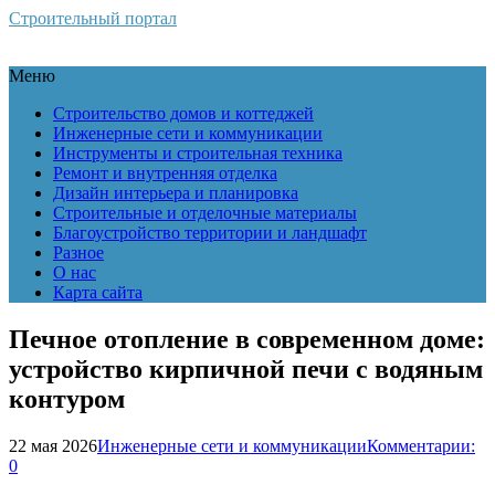
Строительный портал
Меню
Строительство домов и коттеджей
Инженерные сети и коммуникации
Инструменты и строительная техника
Ремонт и внутренняя отделка
Дизайн интерьера и планировка
Строительные и отделочные материалы
Благоустройство территории и ландшафт
Разное
О нас
Карта сайта
Печное отопление в современном доме:
устройство кирпичной печи с водяным
контуром
22 мая 2026
Инженерные сети и коммуникации
Комментарии:
0