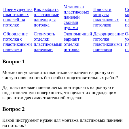
Установка
Преимущества
Как выбрать
Плюсы и
С
пластиковых
пластиковых
пластиковые
минусы
м
панелей
панелей на
панели для
пластиковых
п
своими
потолке
потолка
потолков
п
руками
Обновление
Стоимость
Экономичный
Декорирование
О
потолка с
отделки
вариант
потолка
ух
пластиковыми
пластиковыми
отделки
пластиковыми
п
панелями
панелями
потолка
панелями
п
Вопрос 1
Можно ли установить пластиковые панели на ровную и
чистую поверхность без особых подготовительных работ?
Да, пластиковые панели легко монтировать на ровную и
подготовленную поверхность, что делает их подходящим
вариантом для самостоятельной отделки.
Вопрос 2
Какой инструмент нужен для монтажа пластиковых панелей
на потолок?