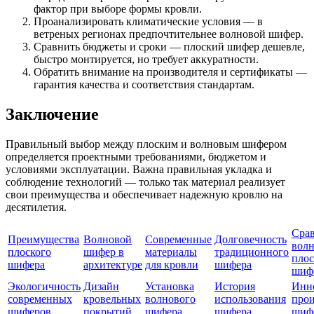
фактор при выборе формы кровли.
Проанализировать климатические условия — в
ветреных регионах предпочтительнее волновой шифер.
Сравнить бюджеты и сроки — плоский шифер дешевле,
быстро монтируется, но требует аккуратности.
Обратить внимание на производителя и сертификаты —
гарантия качества и соответствия стандартам.
Заключение
Правильный выбор между плоским и волновым шифером
определяется проектными требованиями, бюджетом и
условиями эксплуатации. Важна правильная укладка и
соблюдение технологий — только так материал реализует
свои преимущества и обеспечивает надежную кровлю на
десятилетия.
Сра
Преимущества
Волновой
Современные
Долговечность
волн
плоского
шифер в
материалы
традиционного
плос
шифера
архитектуре
для кровли
шифера
шиф
Экологичность
Дизайн
Установка
История
Инн
современных
кровельных
волнового
использования
прои
шиферов
покрытий
шифера
шифера
шиф