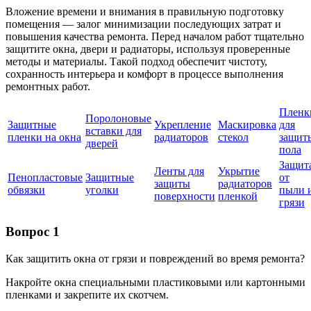
Вложение времени и внимания в правильную подготовку
помещения — залог минимизации последующих затрат и
повышения качества ремонта. Перед началом работ тщательно
защитите окна, двери и радиаторы, используя проверенные
методы и материалы. Такой подход обеспечит чистоту,
сохранность интерьера и комфорт в процессе выполнения
ремонтных работ.
Пленк
Поролоновые
Защитные
Укрепление
Маскировка
для
вставки для
пленки на окна
радиаторов
стекол
защит
дверей
пола
Защит
Ленты для
Укрытие
Пенопластовые
Защитные
от
защиты
радиаторов
обвязки
уголки
пыли 
поверхности
пленкой
грязи
Вопрос 1
Как защитить окна от грязи и повреждений во время ремонта?
Накройте окна специальными пластиковыми или картонными
пленками и закрепите их скотчем.