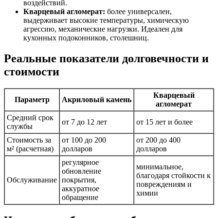
воздействий.
Кварцевый агломерат:
более универсален,
выдерживает высокие температуры, химическую
агрессию, механические нагрузки. Идеален для
кухонных подоконников, столешниц.
Реальные показатели долговечности и
стоимости
Кварцевый
Параметр
Акриловый камень
агломерат
Средний срок
от 7 до 12 лет
от 15 лет и более
службы
Стоимость за
от 100 до 200
от 200 до 400
м² (расчетная)
долларов
долларов
регулярное
минимальное,
обновление
благодаря стойкости к
Обслуживание
покрытия,
повреждениям и
аккуратное
химии
обращение