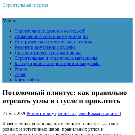
Строительный портал
Меню
Строительство домов и коттеджей
Инженерные сети и коммуникации
Инструменты и строительная техника
Ремонт и внутренняя отделка
Дизайн интерьера и планировка
Строительные и отделочные материалы
Благоустройство территории и ландшафт
Разное
О нас
Карта сайта
Потолочный плинтус: как правильно
отрезать углы в стусле и приклеить
25 мая 2026
Ремонт и внутренняя отделка
Комментарии: 0
Качественная установка потолочного плинтуса — залог
ровных и эстетичных швов, правильных углов и
долговечности отделки. Ошибки при распиле и монтаже