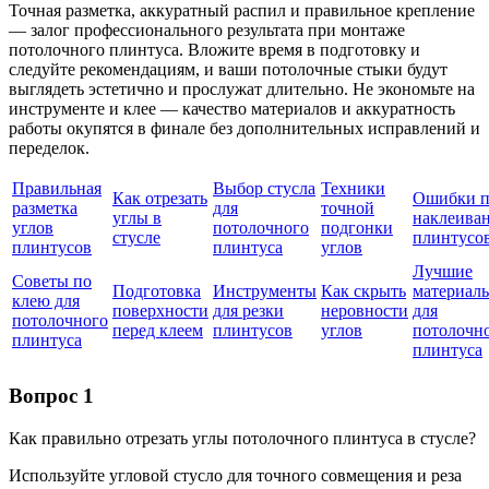
Точная разметка, аккуратный распил и правильное крепление
— залог профессионального результата при монтаже
потолочного плинтуса. Вложите время в подготовку и
следуйте рекомендациям, и ваши потолочные стыки будут
выглядеть эстетично и прослужат длительно. Не экономьте на
инструменте и клее — качество материалов и аккуратность
работы окупятся в финале без дополнительных исправлений и
переделок.
Правильная
Выбор стусла
Техники
Как отрезать
Ошибки 
разметка
для
точной
углы в
наклеива
углов
потолочного
подгонки
стусле
плинтусо
плинтусов
плинтуса
углов
Лучшие
Советы по
Подготовка
Инструменты
Как скрыть
материал
клею для
поверхности
для резки
неровности
для
потолочного
перед клеем
плинтусов
углов
потолочн
плинтуса
плинтуса
Вопрос 1
Как правильно отрезать углы потолочного плинтуса в стусле?
Используйте угловой стусло для точного совмещения и реза