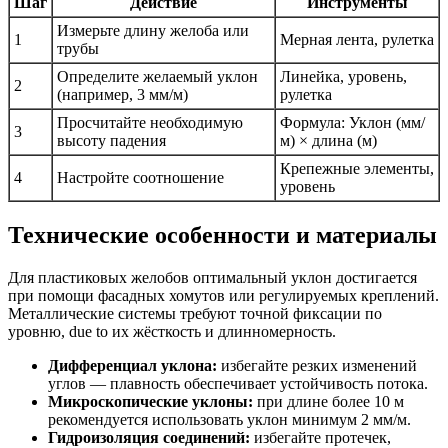
Шаг
Действие
Инструменты
Измерьте длину желоба или
1
Мерная лента, рулетка
трубы
Определите желаемый уклон
Линейка, уровень,
2
(например, 3 мм/м)
рулетка
Просчитайте необходимую
Формула: Уклон (мм/
3
высоту падения
м) × длина (м)
Крепежные элементы,
4
Настройте соотношение
уровень
Технические особенности и материалы
Для пластиковых желобов оптимальный уклон достигается
при помощи фасадных хомутов или регулируемых креплений.
Металлические системы требуют точной фиксации по
уровню, due to их жёсткость и длинномерность.
Дифференциал уклона:
избегайте резких изменений
углов — плавность обеспечивает устойчивость потока.
Микроскопические уклоны:
при длине более 10 м
рекомендуется использовать уклон минимум 2 мм/м.
Гидроизоляция соединений:
избегайте протечек,