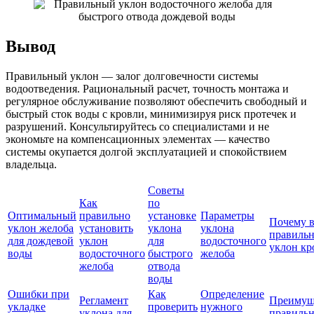
Вывод
Правильный уклон — залог долговечности системы
водоотведения. Рациональный расчет, точность монтажа и
регулярное обслуживание позволяют обеспечить свободный и
быстрый сток воды с кровли, минимизируя риск протечек и
разрушений. Консультируйтесь со специалистами и не
экономьте на компенсационных элементах — качество
системы окупается долгой эксплуатацией и спокойствием
владельца.
Советы
Как
по
Оптимальный
правильно
установке
Параметры
Почему 
уклон желоба
установить
уклона
уклона
правиль
для дождевой
уклон
для
водосточного
уклон кр
воды
водосточного
быстрого
желоба
желоба
отвода
воды
Ошибки при
Как
Определение
Регламент
Преимущ
укладке
проверить
нужного
уклона для
правильн