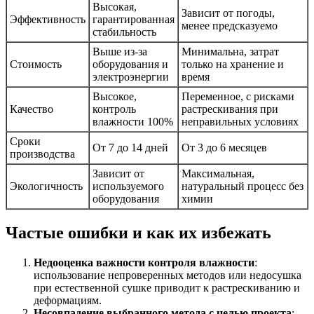
Высокая,
Зависит от погоды,
Эффективность
гарантированная
менее предсказуемо
стабильность
Выше из-за
Минимальна, затрат
Стоимость
оборудования и
только на хранение и
электроэнергии
время
Высокое,
Переменное, с рисками
Качество
контроль
растрескивания при
влажности 100%
неправильных условиях
Сроки
От 7 до 14 дней
От 3 до 6 месяцев
производства
Зависит от
Максимальная,
Экологичность
используемого
натуральный процесс без
оборудования
химии
Частые ошибки и как их избежать
Недооценка важности контроля влажности
:
использование непроверенных методов или недосушка
при естественной сушке приводит к растрескиванию и
деформациям.
Несовпадение выбранного метода с целью проекта
: