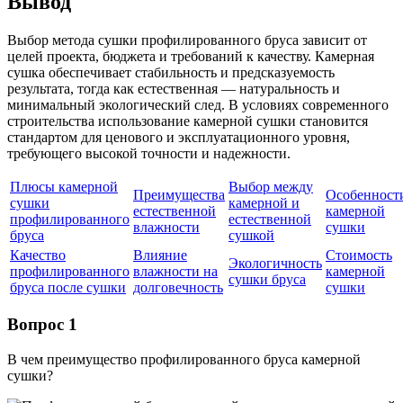
Вывод
Выбор метода сушки профилированного бруса зависит от
целей проекта, бюджета и требований к качеству. Камерная
сушка обеспечивает стабильность и предсказуемость
результата, тогда как естественная — натуральность и
минимальный экологический след. В условиях современного
строительства использование камерной сушки становится
стандартом для ценового и эксплуатационного уровня,
требующего высокой точности и надежности.
Плюсы камерной
Выбор между
Преимущества
Особенност
сушки
камерной и
естественной
камерной
профилированного
естественной
влажности
сушки
бруса
сушкой
Качество
Влияние
Стоимость
Экологичность
профилированного
влажности на
камерной
сушки бруса
бруса после сушки
долговечность
сушки
Вопрос 1
В чем преимущество профилированного бруса камерной
сушки?