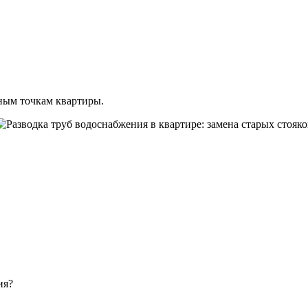
ным точкам квартиры.
.
ия?