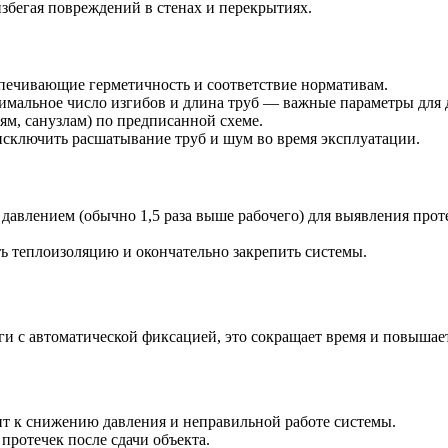
збегая повреждений в стенах и перекрытиях.
спечивающие герметичность и соответствие нормативам.
мальное число изгибов и длина труб — важные параметры для д
м, санузлам) по предписанной схеме.
сключить расшатывание труб и шум во время эксплуатации.
давлением (обычно 1,5 раза выше рабочего) для выявления прот
ь теплоизоляцию и окончательно закрепить системы.
и с автоматической фиксацией, это сокращает время и повышае
т к снижению давления и неправильной работе системы.
ротечек после сдачи объекта.