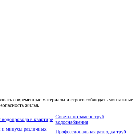
зовать современные материалы и строго соблюдать монтажные
зопасность жилья.
Советы по замене труб
 водопровода в квартире
водоснабжения
 и минусы различных
Профессиональная разводка труб