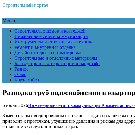
Строительный портал
Меню
Строительство домов и коттеджей
Инженерные сети и коммуникации
Инструменты и строительная техника
Ремонт и внутренняя отделка
Дизайн интерьера и планировка
Строительные и отделочные материалы
Благоустройство территории и ландшафт
Разное
О нас
Карта сайта
Разводка труб водоснабжения в квартир
5 июня 2026
Инженерные сети и коммуникации
Комментарии: 0
Замена старых водопроводных стояков — один из ключевых эт
приводит к протечкам, ухудшению давления и рискам для здор
снижение эксплуатационных затрат.