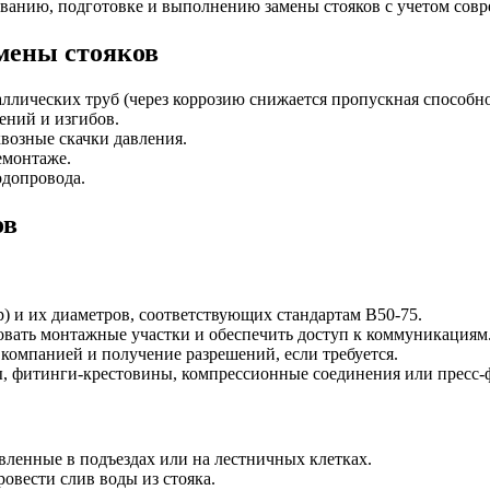
ванию, подготовке и выполнению замены стояков с учетом сов
мены стояков
аллических труб (через коррозию снижается пропускная способно
ений и изгибов.
возные скачки давления.
емонтаже.
одопровода.
ов
р) и их диаметров, соответствующих стандартам В50-75.
овать монтажные участки и обеспечить доступ к коммуникациям
 компанией и получение разрешений, если требуется.
ы, фитинги-крестовины, компрессионные соединения или пресс-
ленные в подъездах или на лестничных клетках.
овести слив воды из стояка.